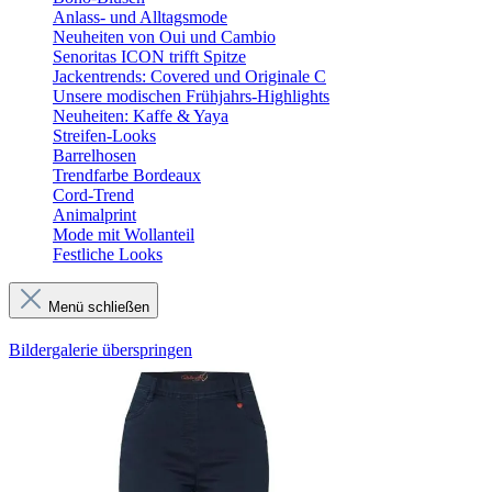
Anlass- und Alltagsmode
Neuheiten von Oui und Cambio
Senoritas ICON trifft Spitze
Jackentrends: Covered und Originale C
Unsere modischen Frühjahrs-Highlights
Neuheiten: Kaffe & Yaya
Streifen-Looks
Barrelhosen
Trendfarbe Bordeaux
Cord-Trend
Animalprint
Mode mit Wollanteil
Festliche Looks
Menü schließen
Bildergalerie überspringen