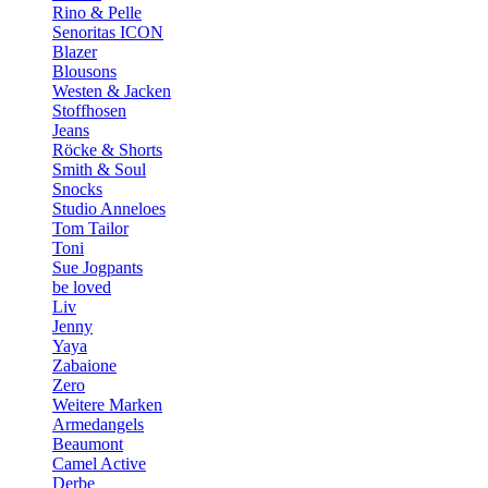
Rino & Pelle
Senoritas ICON
Blazer
Blousons
Westen & Jacken
Stoffhosen
Jeans
Röcke & Shorts
Smith & Soul
Snocks
Studio Anneloes
Tom Tailor
Toni
Sue Jogpants
be loved
Liv
Jenny
Yaya
Zabaione
Zero
Weitere Marken
Armedangels
Beaumont
Camel Active
Derbe