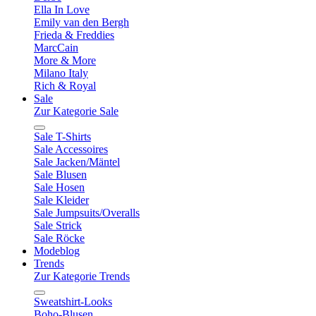
Ella In Love
Emily van den Bergh
Frieda & Freddies
MarcCain
More & More
Milano Italy
Rich & Royal
Sale
Zur Kategorie Sale
Sale T-Shirts
Sale Accessoires
Sale Jacken/Mäntel
Sale Blusen
Sale Hosen
Sale Kleider
Sale Jumpsuits/Overalls
Sale Strick
Sale Röcke
Modeblog
Trends
Zur Kategorie Trends
Sweatshirt-Looks
Boho-Blusen