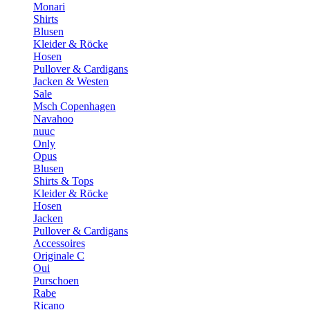
Monari
Shirts
Blusen
Kleider & Röcke
Hosen
Pullover & Cardigans
Jacken & Westen
Sale
Msch Copenhagen
Navahoo
nuuc
Only
Opus
Blusen
Shirts & Tops
Kleider & Röcke
Hosen
Jacken
Pullover & Cardigans
Accessoires
Originale C
Oui
Purschoen
Rabe
Ricano