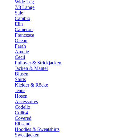
Wide Leg
7/8 Länge
Sale
Cambio
Elin
Cameron
Francesca
Ocean
Farah
Amelie
Cecil
Pullover & Strickjacken
Jacken & Mäntel
Blusen
Shirts
Kleider & Röcke
Jeans
Hosen
Accessoires
Codello
Coll64
Covered
Elbsand
Hoodies & Sweatshirts
Sweatjacken