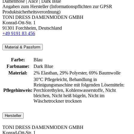
Damenhose | Alice | Dark Blue
Angaben zum Hersteller (Informationspflichten zur GPSR
Produktsicherheitsverordnung)
TONI DRESS DAMENMODEN GMBH
Konrad-Ott-Str. 1
91301 Forchheim, Deutschland
+49 9191 83 456
Material & Passform
Farbe:
Blau
Farbname:
Dark Blue
Material:
2% Elasthan
, 29% Polyester
, 69% Baumwolle
30°C Pflegeleicht
, Behandlung in
Reinigungsmaschine mit folgenden Lösemitteln:
Pflegehinweis:
Perchlorethylen
, Kohlenwasserstoffe
, Nicht
bleichen
, Nicht heiß bügeln
, Nicht im
Wäschetrockner trocknen
Hersteller
TONI DRESS DAMENMODEN GMBH
Konrad-Ott-Str. 1