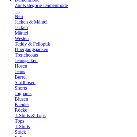
Zur Kategorie Damenmode
Neu
Jacken & Mäntel
Jacken
Mäntel
Westen
Teddy & Felloptik
Übergangsjacken
Trenchcoats
Jeansjacken
Hosen
Jeans
Barrel
Stoffhosen
Shorts
Jogpants
Blusen
Kleider
Röcke
T-Shirts & Tops
Tops
T-Shirts
Strick