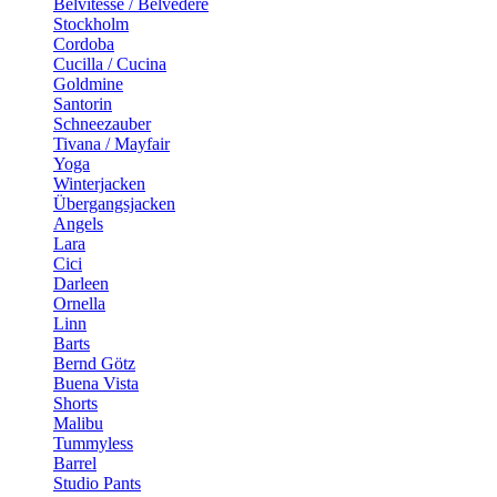
Belvitesse / Belvedere
Stockholm
Cordoba
Cucilla / Cucina
Goldmine
Santorin
Schneezauber
Tivana / Mayfair
Yoga
Winterjacken
Übergangsjacken
Angels
Lara
Cici
Darleen
Ornella
Linn
Barts
Bernd Götz
Buena Vista
Shorts
Malibu
Tummyless
Barrel
Studio Pants