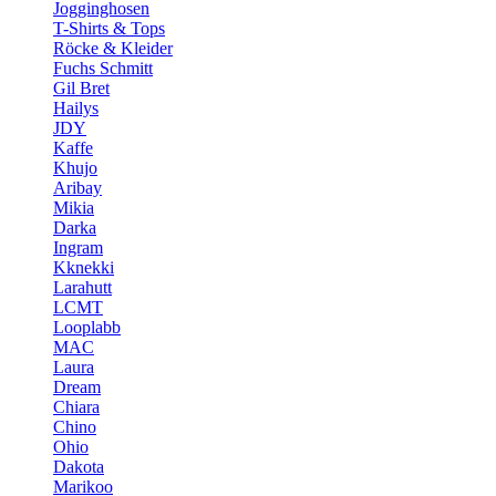
Jogginghosen
T-Shirts & Tops
Röcke & Kleider
Fuchs Schmitt
Gil Bret
Hailys
JDY
Kaffe
Khujo
Aribay
Mikia
Darka
Ingram
Kknekki
Larahutt
LCMT
Looplabb
MAC
Laura
Dream
Chiara
Chino
Ohio
Dakota
Marikoo