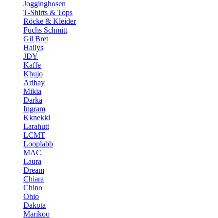
Jogginghosen
T-Shirts & Tops
Röcke & Kleider
Fuchs Schmitt
Gil Bret
Hailys
JDY
Kaffe
Khujo
Aribay
Mikia
Darka
Ingram
Kknekki
Larahutt
LCMT
Looplabb
MAC
Laura
Dream
Chiara
Chino
Ohio
Dakota
Marikoo