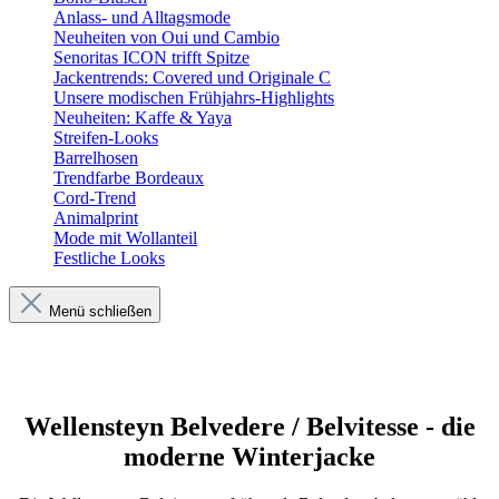
Anlass- und Alltagsmode
Neuheiten von Oui und Cambio
Senoritas ICON trifft Spitze
Jackentrends: Covered und Originale C
Unsere modischen Frühjahrs-Highlights
Neuheiten: Kaffe & Yaya
Streifen-Looks
Barrelhosen
Trendfarbe Bordeaux
Cord-Trend
Animalprint
Mode mit Wollanteil
Festliche Looks
Menü schließen
Wellensteyn Belvedere / Belvitesse - die
moderne Winterjacke