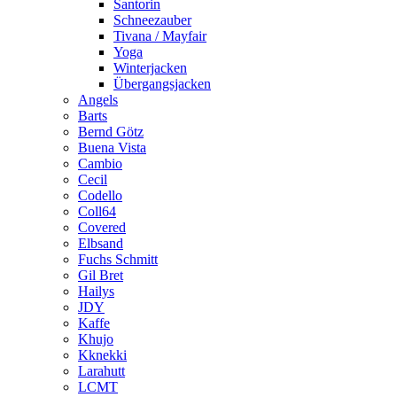
Santorin
Schneezauber
Tivana / Mayfair
Yoga
Winterjacken
Übergangsjacken
Angels
Barts
Bernd Götz
Buena Vista
Cambio
Cecil
Codello
Coll64
Covered
Elbsand
Fuchs Schmitt
Gil Bret
Hailys
JDY
Kaffe
Khujo
Kknekki
Larahutt
LCMT