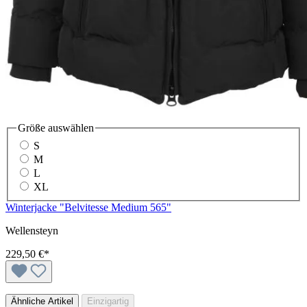
Größe
auswählen
S
M
L
XL
Winterjacke "Belvitesse Medium 565"
Wellensteyn
229,50 €*
Ähnliche Artikel
Einzigartig