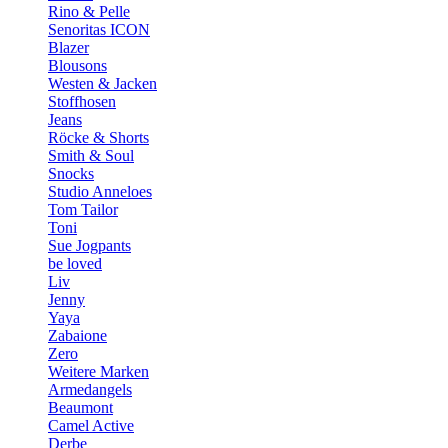
Rino & Pelle
Senoritas ICON
Blazer
Blousons
Westen & Jacken
Stoffhosen
Jeans
Röcke & Shorts
Smith & Soul
Snocks
Studio Anneloes
Tom Tailor
Toni
Sue Jogpants
be loved
Liv
Jenny
Yaya
Zabaione
Zero
Weitere Marken
Armedangels
Beaumont
Camel Active
Derbe