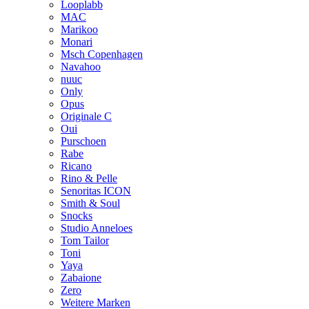
Looplabb
MAC
Marikoo
Monari
Msch Copenhagen
Navahoo
nuuc
Only
Opus
Originale C
Oui
Purschoen
Rabe
Ricano
Rino & Pelle
Senoritas ICON
Smith & Soul
Snocks
Studio Anneloes
Tom Tailor
Toni
Yaya
Zabaione
Zero
Weitere Marken