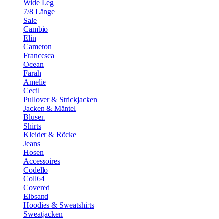
Wide Leg
7/8 Länge
Sale
Cambio
Elin
Cameron
Francesca
Ocean
Farah
Amelie
Cecil
Pullover & Strickjacken
Jacken & Mäntel
Blusen
Shirts
Kleider & Röcke
Jeans
Hosen
Accessoires
Codello
Coll64
Covered
Elbsand
Hoodies & Sweatshirts
Sweatjacken