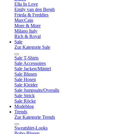
Ella In Love
Emily van den Bergh
Frieda & Freddies
MarcCain
More & More
Milano Italy
Rich & Royal
Sale
Zur Kategorie Sale
Sale T-Shirts
Sale Accessoires
Sale Jacken/Mäntel
Sale Blusen
Sale Hosen
Sale Kleider
Sale Jumpsuits/Overalls
Sale Strick
Sale Röcke
Modeblog
Trends
Zur Kategorie Trends
Sweatshirt-Looks
Boho-Blusen