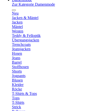
Zur Kategorie Damenmode
Neu
Jacken & Mäntel
Jacken
Mäntel
Westen
Teddy & Felloptik
Übergangsjacken
Trenchcoats
Jeansjacken
Hosen
Jeans
Barrel
Stoffhosen
Shorts
Jogpants
Blusen
Kleider
Röcke
T-Shirts & Tops
Tops
T-Shirts
Strick