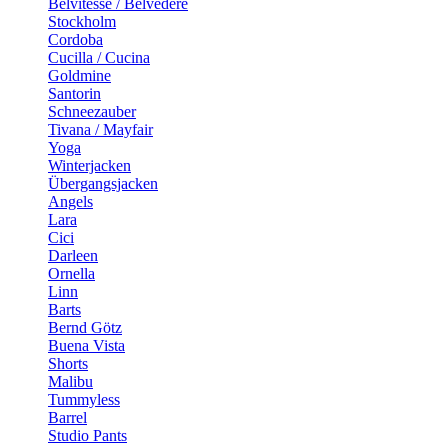
Belvitesse / Belvedere
Stockholm
Cordoba
Cucilla / Cucina
Goldmine
Santorin
Schneezauber
Tivana / Mayfair
Yoga
Winterjacken
Übergangsjacken
Angels
Lara
Cici
Darleen
Ornella
Linn
Barts
Bernd Götz
Buena Vista
Shorts
Malibu
Tummyless
Barrel
Studio Pants