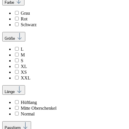
Farbe
Grau
Rot
Schwarz
Größe
L
M
S
XL
XS
XXL
Länge
Hüftlang
Mitte Oberschenkel
Normal
Passform