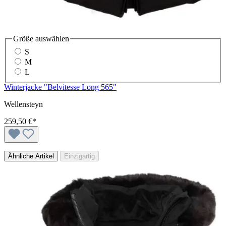
Größe
auswählen
S
M
L
Winterjacke "Belvitesse Long 565"
Wellensteyn
259,50 €*
Ähnliche Artikel
Einzigartig