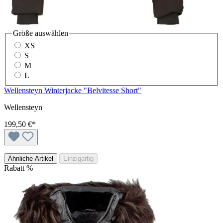
Größe
auswählen
XS
S
M
L
Wellensteyn Winterjacke "Belvitesse Short"
Wellensteyn
199,50 €*
Ähnliche Artikel
Einzigartig
Rabatt
%