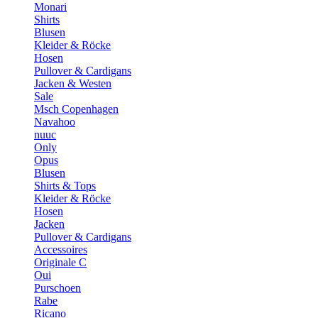
Monari
Shirts
Blusen
Kleider & Röcke
Hosen
Pullover & Cardigans
Jacken & Westen
Sale
Msch Copenhagen
Navahoo
nuuc
Only
Opus
Blusen
Shirts & Tops
Kleider & Röcke
Hosen
Jacken
Pullover & Cardigans
Accessoires
Originale C
Oui
Purschoen
Rabe
Ricano