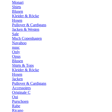
Monari
Shirts
Blusen
Kleider & Röcke
Hosen
Pullover & Cardigans
Jacken & Westen
Sale
Msch Copenhagen
Navahoo
nuuc
Only
Opus
Blusen
Shirts & Tops
Kleider & Röcke
Hosen
Jacken
Pullover & Cardigans
Accessoires
Originale C
Oui
Purschoen
Rabe
Ricano