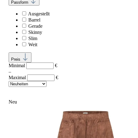
Passform
Ausgestellt
Barrel
Gerade
Skinny
Slim
Weit
Preis
Minimal
€
–
Maximal
€
Neu