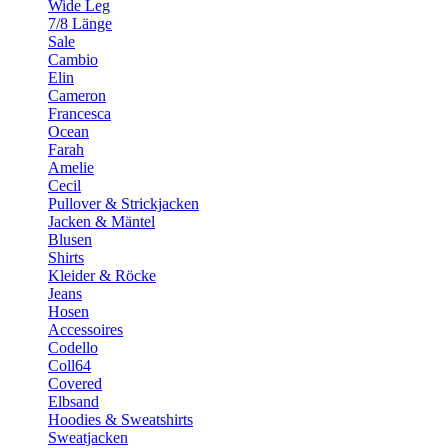
Wide Leg
7/8 Länge
Sale
Cambio
Elin
Cameron
Francesca
Ocean
Farah
Amelie
Cecil
Pullover & Strickjacken
Jacken & Mäntel
Blusen
Shirts
Kleider & Röcke
Jeans
Hosen
Accessoires
Codello
Coll64
Covered
Elbsand
Hoodies & Sweatshirts
Sweatjacken