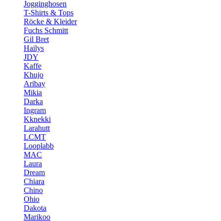
Jogginghosen
T-Shirts & Tops
Röcke & Kleider
Fuchs Schmitt
Gil Bret
Hailys
JDY
Kaffe
Khujo
Aribay
Mikia
Darka
Ingram
Kknekki
Larahutt
LCMT
Looplabb
MAC
Laura
Dream
Chiara
Chino
Ohio
Dakota
Marikoo