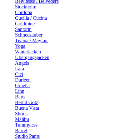
Belvitesse / Belvedere
Stockholm
Cordoba
Cucilla / Cucina
Goldmine
Santorin
Schneezauber
Tivana / Mayfair
Yoga
Winterjacken
Übergangsjacken
Angels
Lara
Cici
Darleen
Ornella
Linn
Barts
Bernd Götz
Buena Vista
Shorts
Malibu
Tummyless
Barrel
Studio Pants