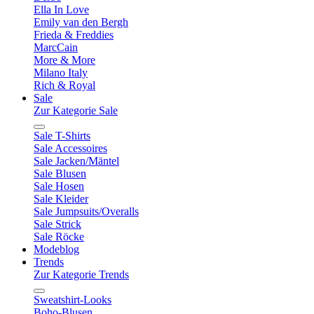
Ella In Love
Emily van den Bergh
Frieda & Freddies
MarcCain
More & More
Milano Italy
Rich & Royal
Sale
Zur Kategorie Sale
Sale T-Shirts
Sale Accessoires
Sale Jacken/Mäntel
Sale Blusen
Sale Hosen
Sale Kleider
Sale Jumpsuits/Overalls
Sale Strick
Sale Röcke
Modeblog
Trends
Zur Kategorie Trends
Sweatshirt-Looks
Boho-Blusen