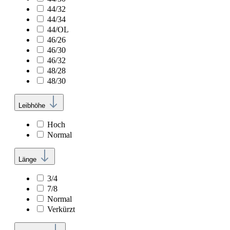
44/32
44/34
44/OL
46/26
46/30
46/32
48/28
48/30
Leibhöhe
Hoch
Normal
Länge
3/4
7/8
Normal
Verkürzt