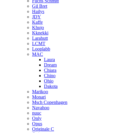
Fuchs Schmitt
Gil Bret
Hailys
JDY
Kaffe
Khujo
Kknekki
Larahutt
LCMT
Looplabb
MAC
Laura
Dream
Chiara
Chino
Ohio
Dakota
Marikoo
Monari
Msch Copenhagen
Navahoo
nuuc
Only
Opus
Originale C