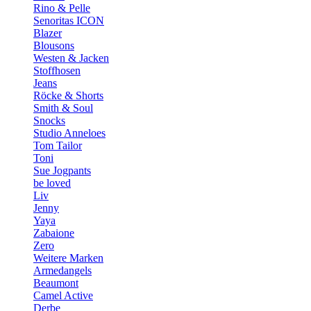
Rino & Pelle
Senoritas ICON
Blazer
Blousons
Westen & Jacken
Stoffhosen
Jeans
Röcke & Shorts
Smith & Soul
Snocks
Studio Anneloes
Tom Tailor
Toni
Sue Jogpants
be loved
Liv
Jenny
Yaya
Zabaione
Zero
Weitere Marken
Armedangels
Beaumont
Camel Active
Derbe