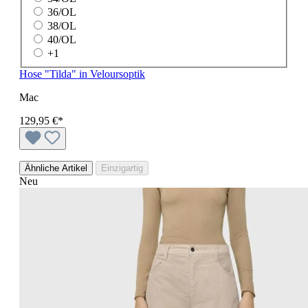
36/OL
38/OL
40/OL
+
1
Hose "Tilda" in Veloursoptik
Mac
129,95 €*
Ähnliche Artikel
Einzigartig
Neu