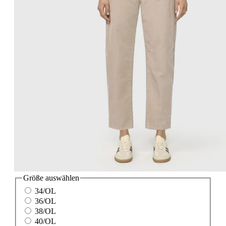
Größe
auswählen
34/OL
36/OL
38/OL
40/OL