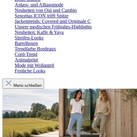
Anlass- und Alltagsmode
Neuheiten von Oui und Cambio
Senoritas ICON trifft Spitze
Jackentrends: Covered und Originale C
Unsere modischen Frühjahrs-Highlights
Neuheiten: Kaffe & Yaya
Streifen-Looks
Barrelhosen
Trendfarbe Bordeaux
Cord-Trend
Animalprint
Mode mit Wollanteil
Festliche Looks
Menü schließen