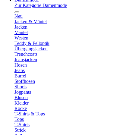
Zur Kategorie Damenmode
Neu
Jacken & Mäntel
Jacken
Mäntel
Westen
Teddy & Felloptik
Übergangsjacken
Trenchcoats
Jeansjacken
Hosen
Jeans
Barrel
Stoffhosen
Shorts
Jogpants
Blusen
Kleider
Röcke
T-Shirts & Tops
Tops
T-Shirts
Strick