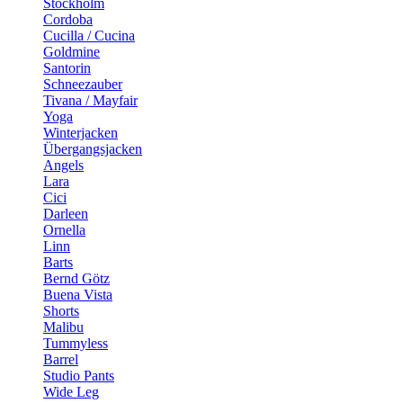
Stockholm
Cordoba
Cucilla / Cucina
Goldmine
Santorin
Schneezauber
Tivana / Mayfair
Yoga
Winterjacken
Übergangsjacken
Angels
Lara
Cici
Darleen
Ornella
Linn
Barts
Bernd Götz
Buena Vista
Shorts
Malibu
Tummyless
Barrel
Studio Pants
Wide Leg