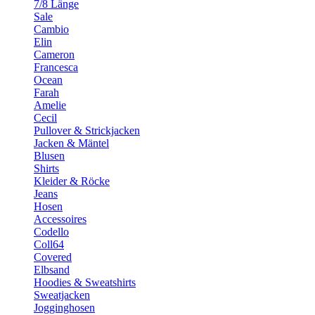
7/8 Länge
Sale
Cambio
Elin
Cameron
Francesca
Ocean
Farah
Amelie
Cecil
Pullover & Strickjacken
Jacken & Mäntel
Blusen
Shirts
Kleider & Röcke
Jeans
Hosen
Accessoires
Codello
Coll64
Covered
Elbsand
Hoodies & Sweatshirts
Sweatjacken
Jogginghosen