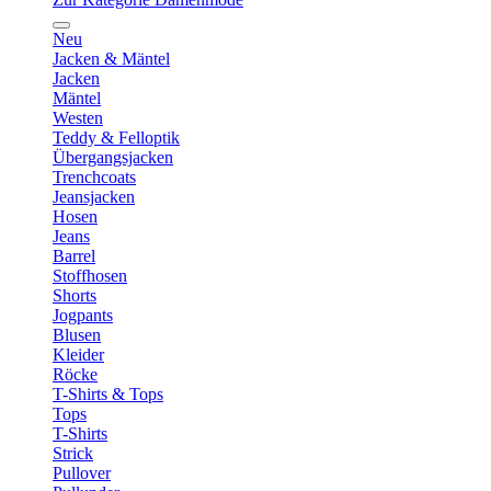
Neu
Jacken & Mäntel
Jacken
Mäntel
Westen
Teddy & Felloptik
Übergangsjacken
Trenchcoats
Jeansjacken
Hosen
Jeans
Barrel
Stoffhosen
Shorts
Jogpants
Blusen
Kleider
Röcke
T-Shirts & Tops
Tops
T-Shirts
Strick
Pullover