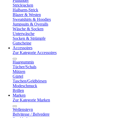
Pullunder
Strickjacken
Halbarm-Strick
Blazer & Westen
Sweatshirts & Hoodies
Jumpsuits & Overalls
Wäsche & Socken
Unterwäsche
Socken & Strümpfe
Gutscheine
Accessoires
Zur Kategorie Accessoires
Haargummis
Tücher/Schals
Mützen
Gürtel
Taschen/Geldbörsen
Modeschmuck
Brillen
Marken
Zur Kategorie Marken
Wellensteyn
Belvitesse / Belvedere