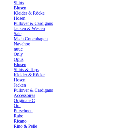
Shirts
Blusen
Kleider & Röcke
Hosen
Pullover & Cardigans
Jacken & Westen
Sale
Msch Copenhagen
Navahoo
nuuc
Only
Opus
Blusen
Shirts & Tops
Kleider & Röcke
Hosen
Jacken
Pullover & Cardigans
Accessoires
Originale C
Oui
Purschoen
Rabe
Ricano
Rino & Pelle