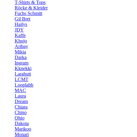
T-Shirts & Tops
Röcke & Kleider
Fuchs Schmitt
Gil Bret
Hailys
JDY
Kaffe
Khujo
Aribay
Mikia
Darka
Ingram
Kknekki
Larahutt
LCMT
Looplabb
MAC
Laura
Dream
Chiara
Chino
Ohio
Dakota
Marikoo
Monari