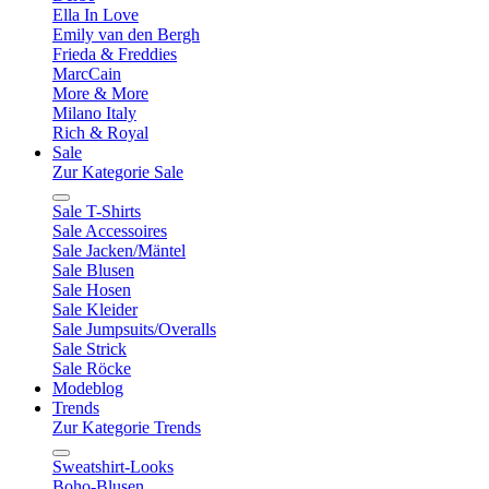
Ella In Love
Emily van den Bergh
Frieda & Freddies
MarcCain
More & More
Milano Italy
Rich & Royal
Sale
Zur Kategorie Sale
Sale T-Shirts
Sale Accessoires
Sale Jacken/Mäntel
Sale Blusen
Sale Hosen
Sale Kleider
Sale Jumpsuits/Overalls
Sale Strick
Sale Röcke
Modeblog
Trends
Zur Kategorie Trends
Sweatshirt-Looks
Boho-Blusen