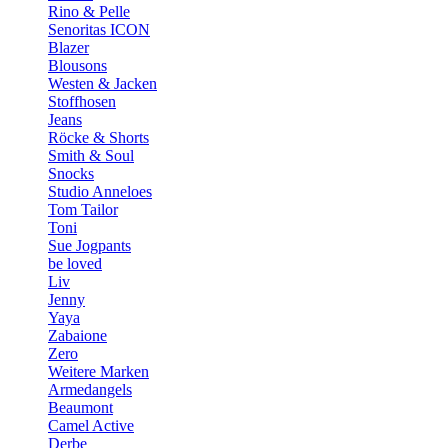
Rino & Pelle
Senoritas ICON
Blazer
Blousons
Westen & Jacken
Stoffhosen
Jeans
Röcke & Shorts
Smith & Soul
Snocks
Studio Anneloes
Tom Tailor
Toni
Sue Jogpants
be loved
Liv
Jenny
Yaya
Zabaione
Zero
Weitere Marken
Armedangels
Beaumont
Camel Active
Derbe