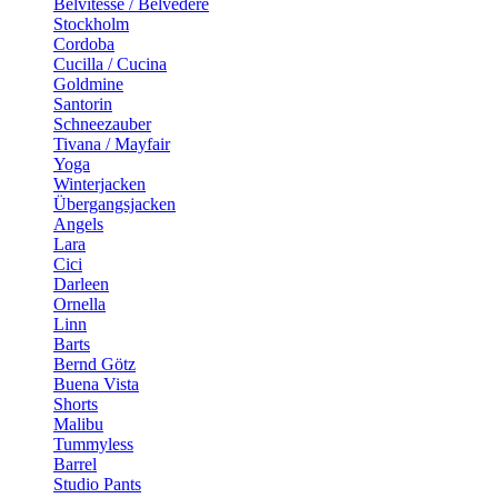
Belvitesse / Belvedere
Stockholm
Cordoba
Cucilla / Cucina
Goldmine
Santorin
Schneezauber
Tivana / Mayfair
Yoga
Winterjacken
Übergangsjacken
Angels
Lara
Cici
Darleen
Ornella
Linn
Barts
Bernd Götz
Buena Vista
Shorts
Malibu
Tummyless
Barrel
Studio Pants