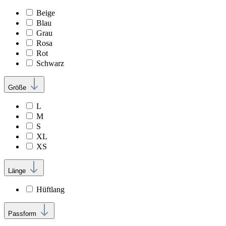
Beige
Blau
Grau
Rosa
Rot
Schwarz
Größe
L
M
S
XL
XS
Länge
Hüftlang
Passform