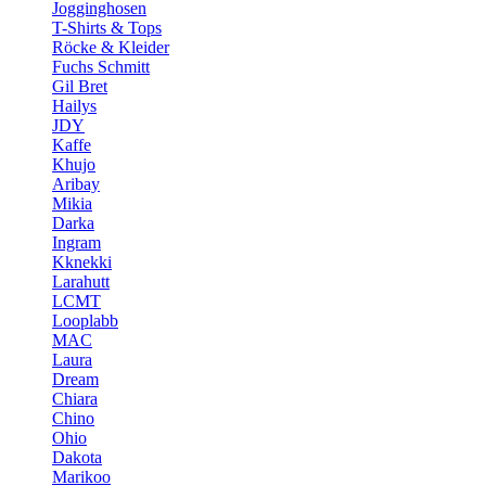
Jogginghosen
T-Shirts & Tops
Röcke & Kleider
Fuchs Schmitt
Gil Bret
Hailys
JDY
Kaffe
Khujo
Aribay
Mikia
Darka
Ingram
Kknekki
Larahutt
LCMT
Looplabb
MAC
Laura
Dream
Chiara
Chino
Ohio
Dakota
Marikoo