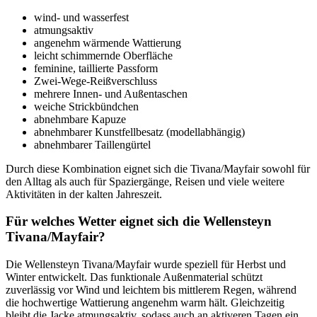
wind- und wasserfest
atmungsaktiv
angenehm wärmende Wattierung
leicht schimmernde Oberfläche
feminine, taillierte Passform
Zwei-Wege-Reißverschluss
mehrere Innen- und Außentaschen
weiche Strickbündchen
abnehmbare Kapuze
abnehmbarer Kunstfellbesatz (modellabhängig)
abnehmbarer Taillengürtel
Durch diese Kombination eignet sich die Tivana/Mayfair sowohl für
den Alltag als auch für Spaziergänge, Reisen und viele weitere
Aktivitäten in der kalten Jahreszeit.
Für welches Wetter eignet sich die Wellensteyn
Tivana/Mayfair?
Die Wellensteyn Tivana/Mayfair wurde speziell für Herbst und
Winter entwickelt. Das funktionale Außenmaterial schützt
zuverlässig vor Wind und leichtem bis mittlerem Regen, während
die hochwertige Wattierung angenehm warm hält. Gleichzeitig
bleibt die Jacke atmungsaktiv, sodass auch an aktiveren Tagen ein