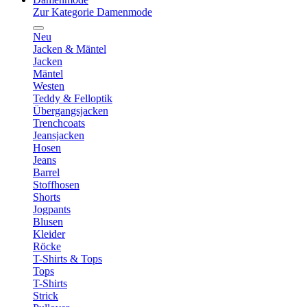
Zur Kategorie Damenmode
Neu
Jacken & Mäntel
Jacken
Mäntel
Westen
Teddy & Felloptik
Übergangsjacken
Trenchcoats
Jeansjacken
Hosen
Jeans
Barrel
Stoffhosen
Shorts
Jogpants
Blusen
Kleider
Röcke
T-Shirts & Tops
Tops
T-Shirts
Strick