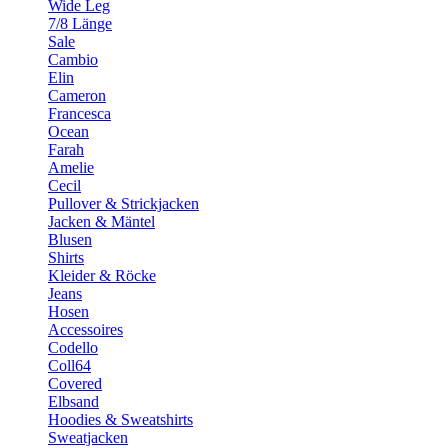
Wide Leg
7/8 Länge
Sale
Cambio
Elin
Cameron
Francesca
Ocean
Farah
Amelie
Cecil
Pullover & Strickjacken
Jacken & Mäntel
Blusen
Shirts
Kleider & Röcke
Jeans
Hosen
Accessoires
Codello
Coll64
Covered
Elbsand
Hoodies & Sweatshirts
Sweatjacken