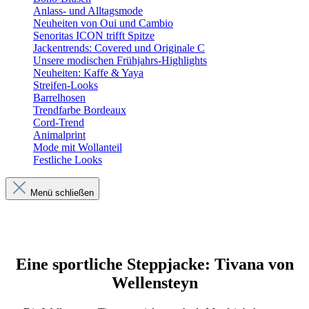
Anlass- und Alltagsmode
Neuheiten von Oui und Cambio
Senoritas ICON trifft Spitze
Jackentrends: Covered und Originale C
Unsere modischen Frühjahrs-Highlights
Neuheiten: Kaffe & Yaya
Streifen-Looks
Barrelhosen
Trendfarbe Bordeaux
Cord-Trend
Animalprint
Mode mit Wollanteil
Festliche Looks
Menü schließen
Eine sportliche Steppjacke: Tivana von
Wellensteyn