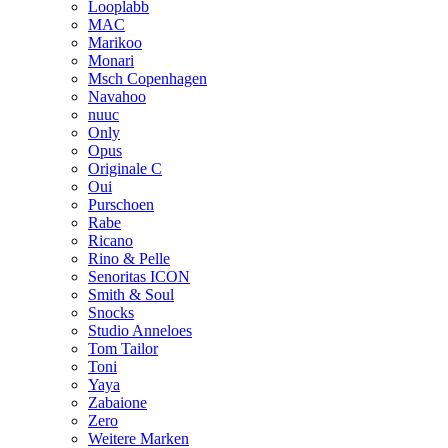
Looplabb
MAC
Marikoo
Monari
Msch Copenhagen
Navahoo
nuuc
Only
Opus
Originale C
Oui
Purschoen
Rabe
Ricano
Rino & Pelle
Senoritas ICON
Smith & Soul
Snocks
Studio Anneloes
Tom Tailor
Toni
Yaya
Zabaione
Zero
Weitere Marken