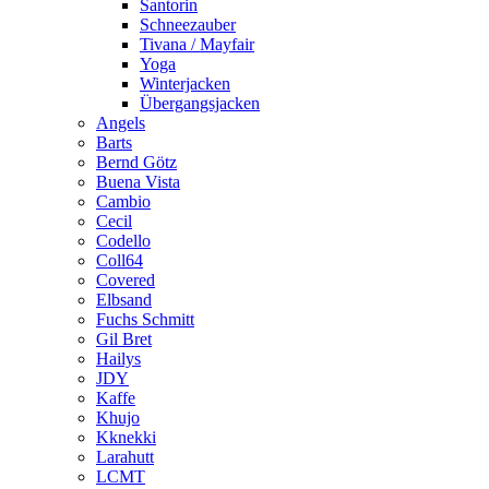
Santorin
Schneezauber
Tivana / Mayfair
Yoga
Winterjacken
Übergangsjacken
Angels
Barts
Bernd Götz
Buena Vista
Cambio
Cecil
Codello
Coll64
Covered
Elbsand
Fuchs Schmitt
Gil Bret
Hailys
JDY
Kaffe
Khujo
Kknekki
Larahutt
LCMT