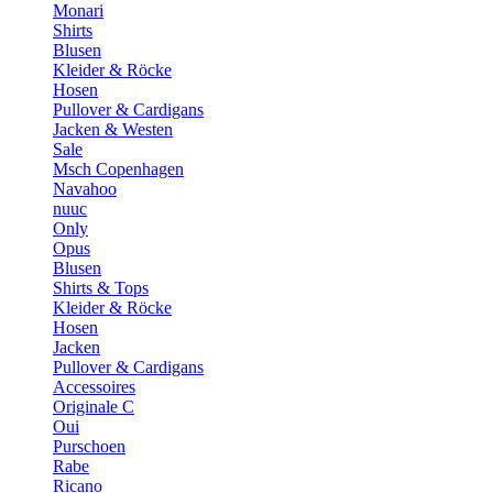
Monari
Shirts
Blusen
Kleider & Röcke
Hosen
Pullover & Cardigans
Jacken & Westen
Sale
Msch Copenhagen
Navahoo
nuuc
Only
Opus
Blusen
Shirts & Tops
Kleider & Röcke
Hosen
Jacken
Pullover & Cardigans
Accessoires
Originale C
Oui
Purschoen
Rabe
Ricano