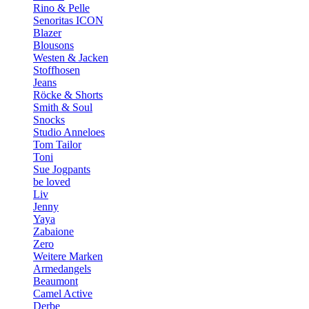
Rino & Pelle
Senoritas ICON
Blazer
Blousons
Westen & Jacken
Stoffhosen
Jeans
Röcke & Shorts
Smith & Soul
Snocks
Studio Anneloes
Tom Tailor
Toni
Sue Jogpants
be loved
Liv
Jenny
Yaya
Zabaione
Zero
Weitere Marken
Armedangels
Beaumont
Camel Active
Derbe