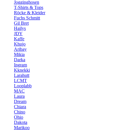
Jogginghosen
T-Shirts & Tops
Röcke & Kleider
Fuchs Schmitt
Gil Bret
Hailys
JDY
Kaffe
Khujo
Aribay
Mikia
Darka
Ingram
Kknekki
Larahutt
LCMT
Looplabb
MAC
Laura
Dream
Chiara
Chino
Ohio
Dakota
Marikoo