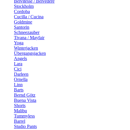
Belvitesse / Belvedere
Stockholm
Cordoba
Cucilla / Cucina
Goldmine
Santorin
Schneezauber
Tivana / Mayfair
Yoga
Winterjacken
Übergangsjacken
Angels
Lara
Cici
Darleen
Ornella
Linn
Barts
Bernd Götz
Buena Vista
Shorts
Malibu
Tummyless
Barrel
Studio Pants