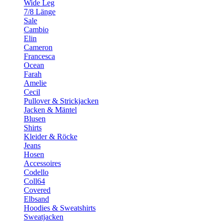
Wide Leg
7/8 Länge
Sale
Cambio
Elin
Cameron
Francesca
Ocean
Farah
Amelie
Cecil
Pullover & Strickjacken
Jacken & Mäntel
Blusen
Shirts
Kleider & Röcke
Jeans
Hosen
Accessoires
Codello
Coll64
Covered
Elbsand
Hoodies & Sweatshirts
Sweatjacken