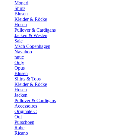
Monari
Shirts
Blusen
Kleider & Röcke
Hosen
Pullover & Cardigans
Jacken & Westen
Sale
Msch Copenhagen
Navahoo
nuuc
Only
Opus
Blusen
Shirts & Tops
Kleider & Röcke
Hosen
Jacken
Pullover & Cardigans
Accessoires
Originale C
Oui
Purschoen
Rabe
Ricano