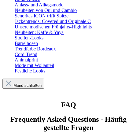
Anlass- und Alltagsmode
Neuheiten von Oui und Cambio
Senoritas ICON trifft Spitze
Jackentrends: Covered und Originale C
Unsere modischen Frühjahrs-Highlights
Neuheiten: Kaffe & Yaya
Streifen-Looks
Barrelhosen
Trendfarbe Bordeaux
Cord-Trend
Animalprint
Mode mit Wollanteil
Festliche Looks
Menü schließen
FAQ
Frequently Asked Questions - Häufig
gestellte Fragen