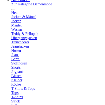
Zur Kategorie Damenmode
Neu
Jacken & Mäntel
Jacken
Mäntel
Westen
Teddy & Felloptik
Übergangsjacken
Trenchcoats
Jeansjacken
Hosen
Jeans
Barrel
Stoffhosen
Shorts
Jogpants
Blusen
Kleider
Röcke
T-Shirts & Tops
Tops
T-Shirts
Strick