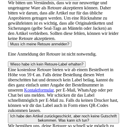
Wir bitten um Verständnis, dass wir nur neuwertige und
ungetragene Ware als Retoure akzeptieren können. Daher
bitten wir darum, dass alle Artikel nur für das übliche
Anprobieren getragen werden. Um eine Rücknahme zu
gewährleisten ist es wichtig, dass alle Originaletiketten und
Sicherungen (gelbe Seal-Tags an Mänteln oder Jacken) an
den Artikel verbleiben. Sollten diese fehlen, können wir leider
keine Retoure akzeptieren.
Muss ich meine Retoure anmelden?
Eine Anmeldung der Retoure ist nicht notwendig.
Wieso habe ich kein Retoure-Label erhalten?
Eine kostenlose Retoure bieten wir ab einem Bestellwert in
Höhe von 59 € an. Falls deine Bestellung diesen Wert
überschritten hat und dennoch kein Label beilag, kannst du
dies ganz einfach unter Angabe der Bestellnummer in
unserem
Kontaktformular
, per E-Mail, WhatsApp oder per
Chat bei uns melden. Wir schicken dir das Label
schnellstmöglich per E-Mail zu. Falls du keinen Drucker hast,
können wir dir das Label auch in Form eines QR-Codes
zukommen lassen.
Ich habe den Artikel zurückgeschickt, aber noch keine Gutschrift
bekommen. Was kann ich tun?
Wir bemühen uns, deine Retoure so schnell wie möglich zu