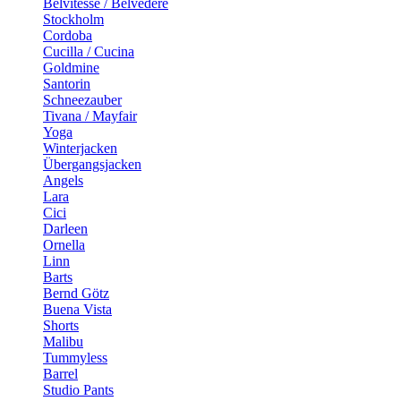
Belvitesse / Belvedere
Stockholm
Cordoba
Cucilla / Cucina
Goldmine
Santorin
Schneezauber
Tivana / Mayfair
Yoga
Winterjacken
Übergangsjacken
Angels
Lara
Cici
Darleen
Ornella
Linn
Barts
Bernd Götz
Buena Vista
Shorts
Malibu
Tummyless
Barrel
Studio Pants