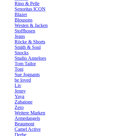
Rino & Pelle
Senoritas ICON
Blazer
Blousons
Westen & Jacken
Stoffhosen
Jeans
Röcke & Shorts
Smith & Soul
Snocks
Studio Anneloes
Tom Tailor
Toni
Sue Jogpants
be loved
Liv
Jenny
Yaya
Zabaione
Zero
Weitere Marken
Armedangels
Beaumont
Camel Active
Derbe