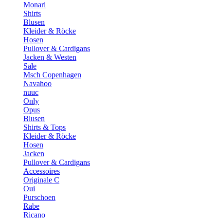
Monari
Shirts
Blusen
Kleider & Röcke
Hosen
Pullover & Cardigans
Jacken & Westen
Sale
Msch Copenhagen
Navahoo
nuuc
Only
Opus
Blusen
Shirts & Tops
Kleider & Röcke
Hosen
Jacken
Pullover & Cardigans
Accessoires
Originale C
Oui
Purschoen
Rabe
Ricano