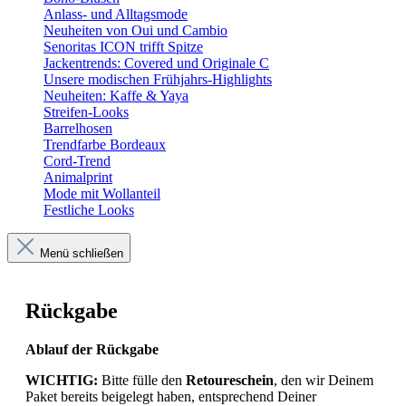
Anlass- und Alltagsmode
Neuheiten von Oui und Cambio
Senoritas ICON trifft Spitze
Jackentrends: Covered und Originale C
Unsere modischen Frühjahrs-Highlights
Neuheiten: Kaffe & Yaya
Streifen-Looks
Barrelhosen
Trendfarbe Bordeaux
Cord-Trend
Animalprint
Mode mit Wollanteil
Festliche Looks
Menü schließen
Rückgabe
Ablauf der Rückgabe
WICHTIG:
Bitte fülle den
Retoureschein
, den wir Deinem
Paket bereits beigelegt haben, entsprechend Deiner