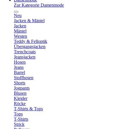
Zur Kategorie Damenmode
Neu
Jacken & Mäntel
Jacken
Mäntel
Westen
Teddy & Felloptik
Übergangsjacken
Trenchcoats
Jeansjacken
Hosen
Jeans
Barrel
Stoffhosen
Shorts
Jogpants
Blusen
Kleider
Röcke
T-Shirts & Tops
Tops
T-Shirts
Strick