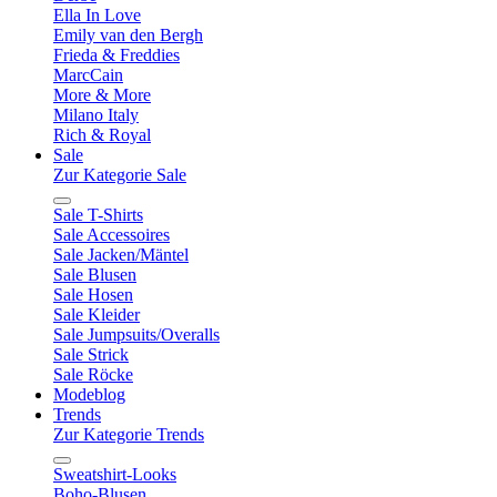
Ella In Love
Emily van den Bergh
Frieda & Freddies
MarcCain
More & More
Milano Italy
Rich & Royal
Sale
Zur Kategorie Sale
Sale T-Shirts
Sale Accessoires
Sale Jacken/Mäntel
Sale Blusen
Sale Hosen
Sale Kleider
Sale Jumpsuits/Overalls
Sale Strick
Sale Röcke
Modeblog
Trends
Zur Kategorie Trends
Sweatshirt-Looks
Boho-Blusen