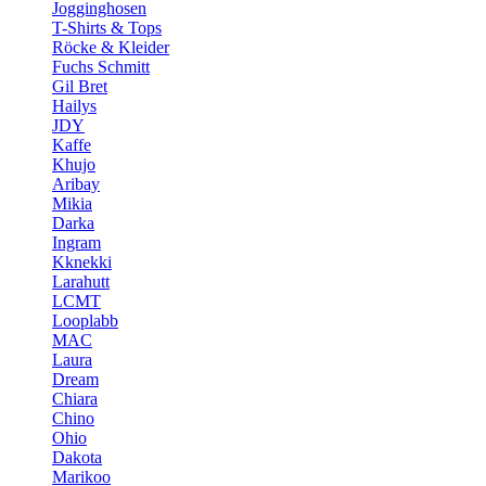
Jogginghosen
T-Shirts & Tops
Röcke & Kleider
Fuchs Schmitt
Gil Bret
Hailys
JDY
Kaffe
Khujo
Aribay
Mikia
Darka
Ingram
Kknekki
Larahutt
LCMT
Looplabb
MAC
Laura
Dream
Chiara
Chino
Ohio
Dakota
Marikoo