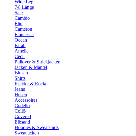
Wide Leg
7/8 Länge
Sale
Cambio
Elin
Cameron
Francesca
Ocean
Farah
Amelie
Cecil
Pullover & Strickjacken
Jacken & Mäntel
Blusen
Shirts
Kleider & Röcke
Jeans
Hosen
Accessoires
Codello
Coll64
Covered
Elbsand
Hoodies & Sweatshirts
Sweatjacken