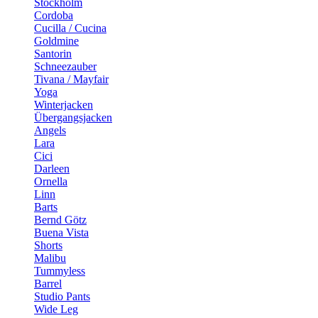
Stockholm
Cordoba
Cucilla / Cucina
Goldmine
Santorin
Schneezauber
Tivana / Mayfair
Yoga
Winterjacken
Übergangsjacken
Angels
Lara
Cici
Darleen
Ornella
Linn
Barts
Bernd Götz
Buena Vista
Shorts
Malibu
Tummyless
Barrel
Studio Pants
Wide Leg