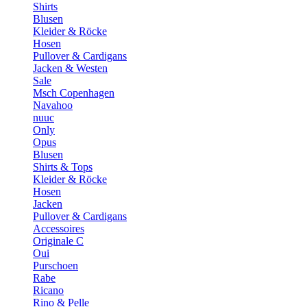
Shirts
Blusen
Kleider & Röcke
Hosen
Pullover & Cardigans
Jacken & Westen
Sale
Msch Copenhagen
Navahoo
nuuc
Only
Opus
Blusen
Shirts & Tops
Kleider & Röcke
Hosen
Jacken
Pullover & Cardigans
Accessoires
Originale C
Oui
Purschoen
Rabe
Ricano
Rino & Pelle