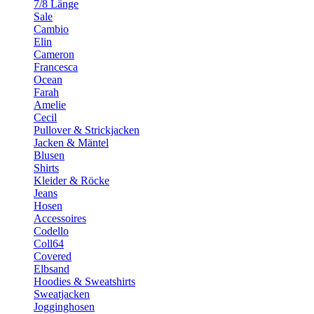
7/8 Länge
Sale
Cambio
Elin
Cameron
Francesca
Ocean
Farah
Amelie
Cecil
Pullover & Strickjacken
Jacken & Mäntel
Blusen
Shirts
Kleider & Röcke
Jeans
Hosen
Accessoires
Codello
Coll64
Covered
Elbsand
Hoodies & Sweatshirts
Sweatjacken
Jogginghosen