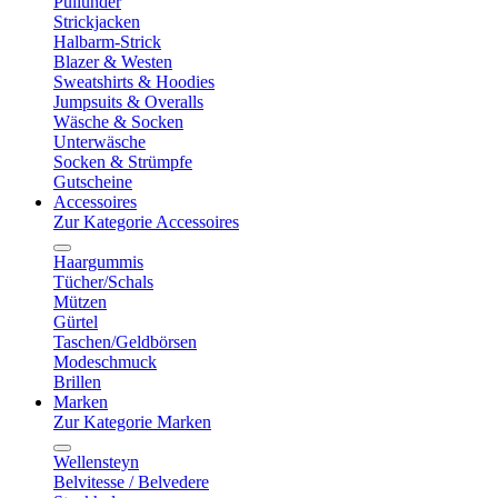
Pullunder
Strickjacken
Halbarm-Strick
Blazer & Westen
Sweatshirts & Hoodies
Jumpsuits & Overalls
Wäsche & Socken
Unterwäsche
Socken & Strümpfe
Gutscheine
Accessoires
Zur Kategorie Accessoires
Haargummis
Tücher/Schals
Mützen
Gürtel
Taschen/Geldbörsen
Modeschmuck
Brillen
Marken
Zur Kategorie Marken
Wellensteyn
Belvitesse / Belvedere