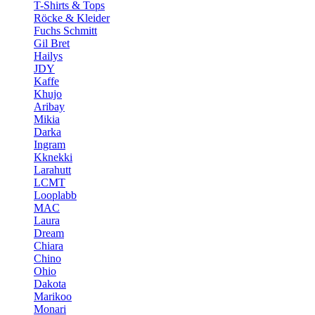
T-Shirts & Tops
Röcke & Kleider
Fuchs Schmitt
Gil Bret
Hailys
JDY
Kaffe
Khujo
Aribay
Mikia
Darka
Ingram
Kknekki
Larahutt
LCMT
Looplabb
MAC
Laura
Dream
Chiara
Chino
Ohio
Dakota
Marikoo
Monari