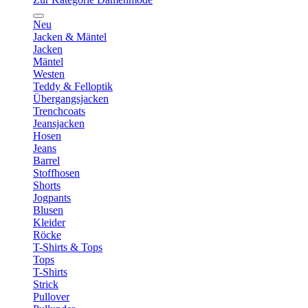
Neu
Jacken & Mäntel
Jacken
Mäntel
Westen
Teddy & Felloptik
Übergangsjacken
Trenchcoats
Jeansjacken
Hosen
Jeans
Barrel
Stoffhosen
Shorts
Jogpants
Blusen
Kleider
Röcke
T-Shirts & Tops
Tops
T-Shirts
Strick
Pullover