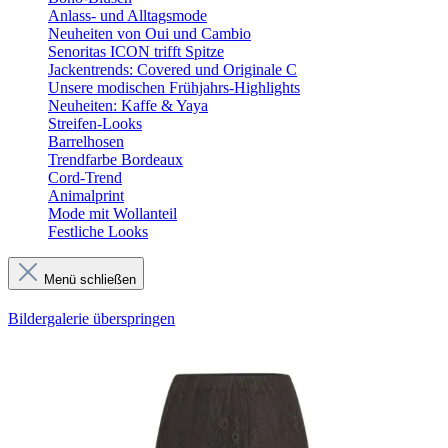
Anlass- und Alltagsmode
Neuheiten von Oui und Cambio
Senoritas ICON trifft Spitze
Jackentrends: Covered und Originale C
Unsere modischen Frühjahrs-Highlights
Neuheiten: Kaffe & Yaya
Streifen-Looks
Barrelhosen
Trendfarbe Bordeaux
Cord-Trend
Animalprint
Mode mit Wollanteil
Festliche Looks
Menü schließen
Bildergalerie überspringen