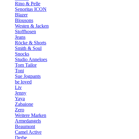
Rino & Pelle
Senoritas ICON
Blazer
Blousons
Westen & Jacken
Stoffhosen
Jeans
Röcke & Shorts
Smith & Soul
Snocks
Studio Anneloes
Tom Tailor
Toni
Sue Jogpants
be loved
Liv
Jenny
Yaya
Zabaione
Zero
Weitere Marken
Armedangels
Beaumont
Camel Active
Derbe