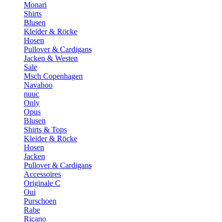
Monari
Shirts
Blusen
Kleider & Röcke
Hosen
Pullover & Cardigans
Jacken & Westen
Sale
Msch Copenhagen
Navahoo
nuuc
Only
Opus
Blusen
Shirts & Tops
Kleider & Röcke
Hosen
Jacken
Pullover & Cardigans
Accessoires
Originale C
Oui
Purschoen
Rabe
Ricano