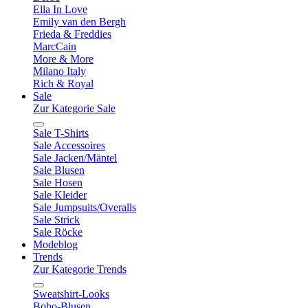
Ella In Love
Emily van den Bergh
Frieda & Freddies
MarcCain
More & More
Milano Italy
Rich & Royal
Sale
Zur Kategorie Sale
Sale T-Shirts
Sale Accessoires
Sale Jacken/Mäntel
Sale Blusen
Sale Hosen
Sale Kleider
Sale Jumpsuits/Overalls
Sale Strick
Sale Röcke
Modeblog
Trends
Zur Kategorie Trends
Sweatshirt-Looks
Boho-Blusen