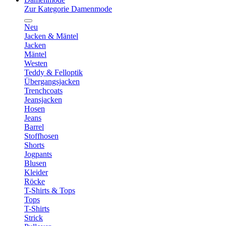
Zur Kategorie Damenmode
Neu
Jacken & Mäntel
Jacken
Mäntel
Westen
Teddy & Felloptik
Übergangsjacken
Trenchcoats
Jeansjacken
Hosen
Jeans
Barrel
Stoffhosen
Shorts
Jogpants
Blusen
Kleider
Röcke
T-Shirts & Tops
Tops
T-Shirts
Strick