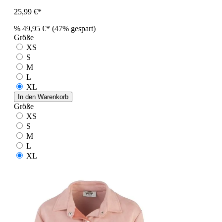
25,99 €*
%
49,95 €*
(47% gespart)
Größe
XS
S
M
L
XL
In den Warenkorb
Größe
XS
S
M
L
XL