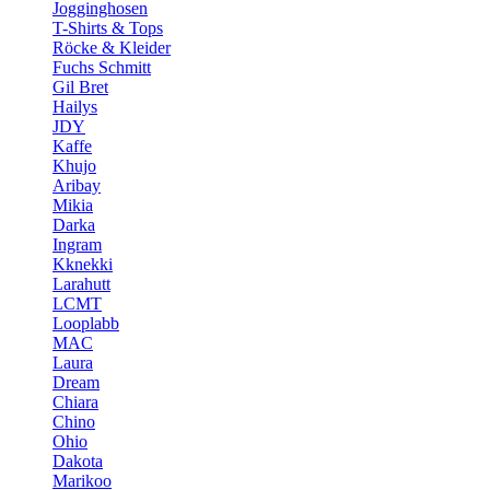
Jogginghosen
T-Shirts & Tops
Röcke & Kleider
Fuchs Schmitt
Gil Bret
Hailys
JDY
Kaffe
Khujo
Aribay
Mikia
Darka
Ingram
Kknekki
Larahutt
LCMT
Looplabb
MAC
Laura
Dream
Chiara
Chino
Ohio
Dakota
Marikoo