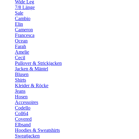
Wide Leg
7/8 Länge
Sale
Cambio
Elin
Cameron
Francesca
Ocean
Farah
Amelie
Cecil
Pullover & Strickjacken
Jacken & Mäntel
Blusen
Shirts
Kleider & Röcke
Jeans
Hosen
Accessoires
Codello
Coll64
Covered
Elbsand
Hoodies & Sweatshirts
Sweatjacken