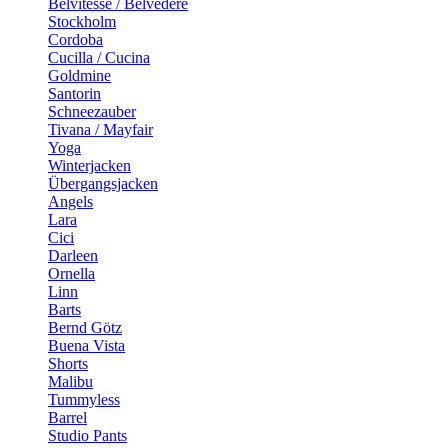
Belvitesse / Belvedere
Stockholm
Cordoba
Cucilla / Cucina
Goldmine
Santorin
Schneezauber
Tivana / Mayfair
Yoga
Winterjacken
Übergangsjacken
Angels
Lara
Cici
Darleen
Ornella
Linn
Barts
Bernd Götz
Buena Vista
Shorts
Malibu
Tummyless
Barrel
Studio Pants