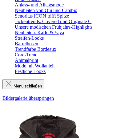
Anlass- und Alltagsmode
Neuheiten von Oui und Cambio
Senoritas ICON trifft Spitze
Jackentrends: Covered und Originale C
Unsere modischen Frühjahrs-Highlights
Neuheiten: Kaffe & Yaya
Streifen-Looks
Barrelhosen
Trendfarbe Bordeaux
Cord-Trend
Animalprint
Mode mit Wollanteil
Festliche Looks
Menü schließen
Bildergalerie überspringen