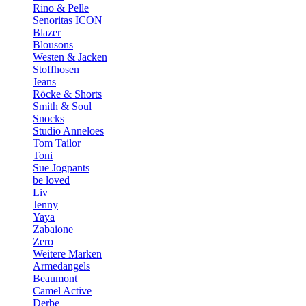
Rino & Pelle
Senoritas ICON
Blazer
Blousons
Westen & Jacken
Stoffhosen
Jeans
Röcke & Shorts
Smith & Soul
Snocks
Studio Anneloes
Tom Tailor
Toni
Sue Jogpants
be loved
Liv
Jenny
Yaya
Zabaione
Zero
Weitere Marken
Armedangels
Beaumont
Camel Active
Derbe