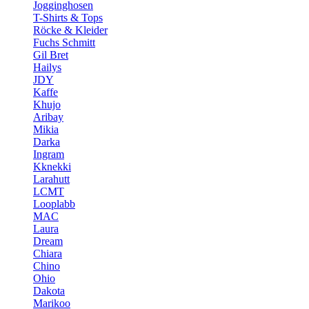
Jogginghosen
T-Shirts & Tops
Röcke & Kleider
Fuchs Schmitt
Gil Bret
Hailys
JDY
Kaffe
Khujo
Aribay
Mikia
Darka
Ingram
Kknekki
Larahutt
LCMT
Looplabb
MAC
Laura
Dream
Chiara
Chino
Ohio
Dakota
Marikoo