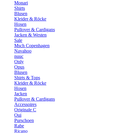
Monari
Shirts
Blusen
Kleider & Röcke
Hosen
Pullover & Cardigans
Jacken & Westen
Sale
Msch Copenhagen
Navahoo
nuuc
Only
Opus
Blusen
Shirts & Tops
Kleider & Röcke
Hosen
Jacken
Pullover & Cardigans
Accessoires
Originale C
Oui
Purschoen
Rabe
Ricano