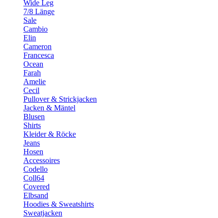
Wide Leg
7/8 Länge
Sale
Cambio
Elin
Cameron
Francesca
Ocean
Farah
Amelie
Cecil
Pullover & Strickjacken
Jacken & Mäntel
Blusen
Shirts
Kleider & Röcke
Jeans
Hosen
Accessoires
Codello
Coll64
Covered
Elbsand
Hoodies & Sweatshirts
Sweatjacken