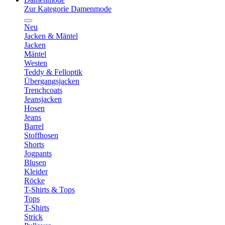
Zur Kategorie Damenmode
Neu
Jacken & Mäntel
Jacken
Mäntel
Westen
Teddy & Felloptik
Übergangsjacken
Trenchcoats
Jeansjacken
Hosen
Jeans
Barrel
Stoffhosen
Shorts
Jogpants
Blusen
Kleider
Röcke
T-Shirts & Tops
Tops
T-Shirts
Strick