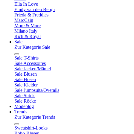
Ella In Love
Emily van den Bergh
Frieda & Freddies
MarcCain
More & More
Milano Italy
Rich & Royal
Sale
Zur Kategorie Sale
Sale T-Shirts
Sale Accessoires
Sale Jacken/Mäntel
Sale Blusen
Sale Hosen
Sale Kleider
Sale Jumpsuits/Overalls
Sale Strick
Sale Röcke
Modeblog
Trends
Zur Kategorie Trends
Sweatshirt-Looks
Boho-Blusen