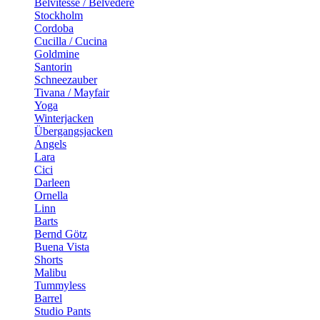
Belvitesse / Belvedere
Stockholm
Cordoba
Cucilla / Cucina
Goldmine
Santorin
Schneezauber
Tivana / Mayfair
Yoga
Winterjacken
Übergangsjacken
Angels
Lara
Cici
Darleen
Ornella
Linn
Barts
Bernd Götz
Buena Vista
Shorts
Malibu
Tummyless
Barrel
Studio Pants