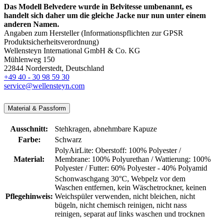
Das Modell Belvedere wurde in Belvitesse umbenannt, es
handelt sich daher um die gleiche Jacke nur nun unter einem
anderen Namen.
Angaben zum Hersteller (Informationspflichten zur GPSR
Produktsicherheitsverordnung)
Wellensteyn International GmbH & Co. KG
Mühlenweg 150
22844 Norderstedt, Deutschland
+49 40 - 30 98 59 30
service@wellensteyn.com
Material & Passform
Ausschnitt:
Stehkragen
, abnehmbare Kapuze
Farbe:
Schwarz
PolyAirLite: Oberstoff: 100% Polyester /
Material:
Membrane: 100% Polyurethan / Wattierung: 100%
Polyester / Futter: 60% Polyester - 40% Polyamid
Schonwaschgang 30°C
, Webpelz vor dem
Waschen entfernen
, kein Wäschetrockner
, keinen
Pflegehinweis:
Weichspüler verwenden
, nicht bleichen
, nicht
bügeln
, nicht chemisch reinigen
, nicht nass
reinigen
, separat auf links waschen und trocknen