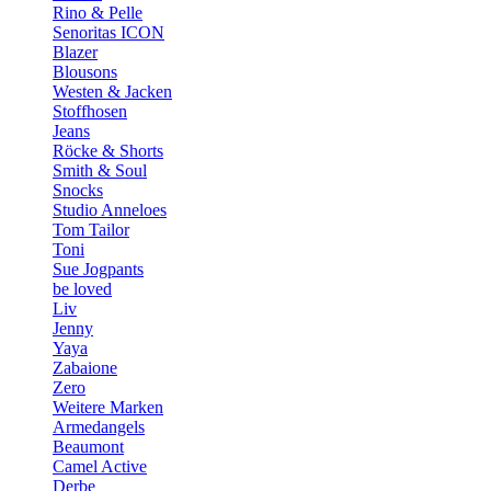
Rino & Pelle
Senoritas ICON
Blazer
Blousons
Westen & Jacken
Stoffhosen
Jeans
Röcke & Shorts
Smith & Soul
Snocks
Studio Anneloes
Tom Tailor
Toni
Sue Jogpants
be loved
Liv
Jenny
Yaya
Zabaione
Zero
Weitere Marken
Armedangels
Beaumont
Camel Active
Derbe