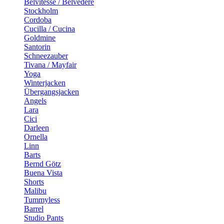
Belvitesse / Belvedere
Stockholm
Cordoba
Cucilla / Cucina
Goldmine
Santorin
Schneezauber
Tivana / Mayfair
Yoga
Winterjacken
Übergangsjacken
Angels
Lara
Cici
Darleen
Ornella
Linn
Barts
Bernd Götz
Buena Vista
Shorts
Malibu
Tummyless
Barrel
Studio Pants