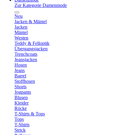
Zur Kategorie Damenmode
Neu
Jacken & Mäntel
Jacken
Mäntel
Westen
Teddy & Felloptik
Übergangsjacken
Trenchcoats
Jeansjacken
Hosen
Jeans
Barrel
Stoffhosen
Shorts
Jogpants
Blusen
Kleider
Röcke
T-Shirts & Tops
Tops
T-Shirts
Strick