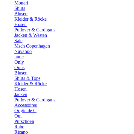
Monari
Shirts
Blusen
Kleider & Röcke
Hosen
Pullover & Cardigans
Jacken & Westen
Sale
Msch Copenhagen
Navahoo
nuuc
Only
Opus
Blusen
Shirts & Tops
Kleider & Röcke
Hosen
Jacken
Pullover & Cardigans
Accessoires
Originale C
Oui
Purschoen
Rabe
Ricano