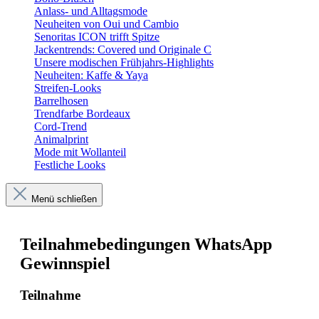
Anlass- und Alltagsmode
Neuheiten von Oui und Cambio
Senoritas ICON trifft Spitze
Jackentrends: Covered und Originale C
Unsere modischen Frühjahrs-Highlights
Neuheiten: Kaffe & Yaya
Streifen-Looks
Barrelhosen
Trendfarbe Bordeaux
Cord-Trend
Animalprint
Mode mit Wollanteil
Festliche Looks
Menü schließen
Teilnahmebedingungen WhatsApp
Gewinnspiel
Teilnahme