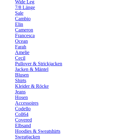
Wide Leg
7/8 Länge
Sale
Cambio
Elin
Cameron
Francesca
Ocean
Farah
Amelie
Cecil
Pullover & Strickjacken
Jacken & Mäntel
Blusen
Shirts
Kleider & Röcke
Jeans
Hosen
Accessoires
Codello
Coll64
Covered
Elbsand
Hoodies & Sweatshirts
Sweatjacken