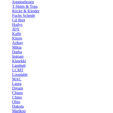
Jogginghosen
T-Shirts & Tops
Röcke & Kleider
Fuchs Schmitt
Gil Bret
Hailys
JDY
Kaffe
Khujo
Aribay
Mikia
Darka
Ingram
Kknekki
Larahutt
LCMT
Looplabb
MAC
Laura
Dream
Chiara
Chino
Ohio
Dakota
Marikoo