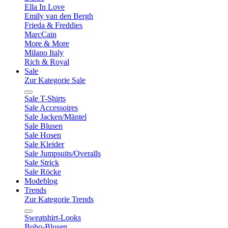
Ella In Love
Emily van den Bergh
Frieda & Freddies
MarcCain
More & More
Milano Italy
Rich & Royal
Sale
Zur Kategorie Sale
Sale T-Shirts
Sale Accessoires
Sale Jacken/Mäntel
Sale Blusen
Sale Hosen
Sale Kleider
Sale Jumpsuits/Overalls
Sale Strick
Sale Röcke
Modeblog
Trends
Zur Kategorie Trends
Sweatshirt-Looks
Boho-Blusen