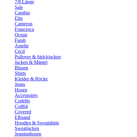
7/8 Länge
Sale
Cambio
Elin
Cameron
Francesca
Ocean
Farah
Amelie
Cecil
Pullover & Strickjacken
Jacken & Mäntel
Blusen
Shirts
Kleider & Röcke
Jeans
Hosen
Accessoires
Codello
Coll64
Covered
Elbsand
Hoodies & Sweatshirts
Sweatjacken
Jogginghosen