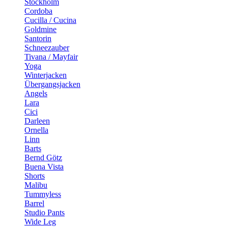
Stockholm
Cordoba
Cucilla / Cucina
Goldmine
Santorin
Schneezauber
Tivana / Mayfair
Yoga
Winterjacken
Übergangsjacken
Angels
Lara
Cici
Darleen
Ornella
Linn
Barts
Bernd Götz
Buena Vista
Shorts
Malibu
Tummyless
Barrel
Studio Pants
Wide Leg