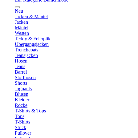
Neu
Jacken & Mäntel
Jacken
Mäntel
Westen
Teddy & Felloptik
Übergangsjacken
Trenchcoats
Jeansjacken
Hosen
Jeans
Barrel
Stoffhosen
Shorts
Jogpants
Blusen
Kleider
Röcke
T-Shirts & Tops
Tops
T-Shirts
Strick
Pullover