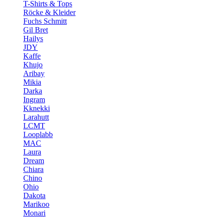
T-Shirts & Tops
Röcke & Kleider
Fuchs Schmitt
Gil Bret
Hailys
JDY
Kaffe
Khujo
Aribay
Mikia
Darka
Ingram
Kknekki
Larahutt
LCMT
Looplabb
MAC
Laura
Dream
Chiara
Chino
Ohio
Dakota
Marikoo
Monari