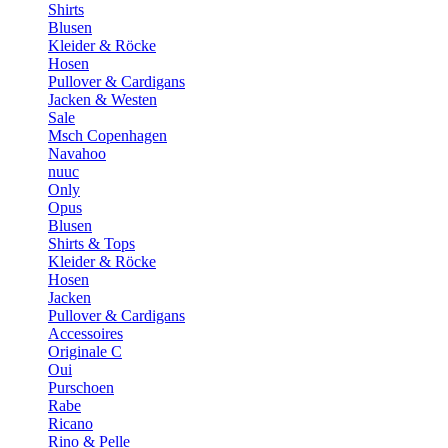
Shirts
Blusen
Kleider & Röcke
Hosen
Pullover & Cardigans
Jacken & Westen
Sale
Msch Copenhagen
Navahoo
nuuc
Only
Opus
Blusen
Shirts & Tops
Kleider & Röcke
Hosen
Jacken
Pullover & Cardigans
Accessoires
Originale C
Oui
Purschoen
Rabe
Ricano
Rino & Pelle