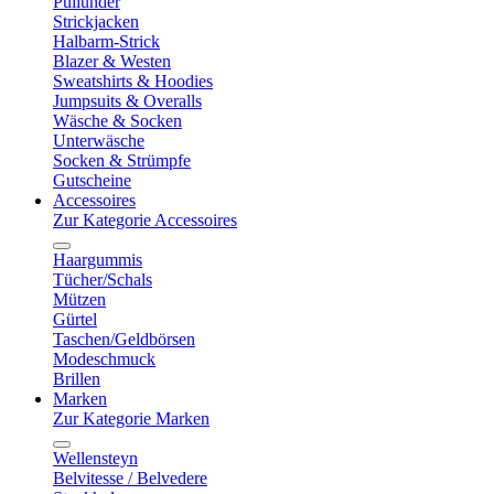
Pullunder
Strickjacken
Halbarm-Strick
Blazer & Westen
Sweatshirts & Hoodies
Jumpsuits & Overalls
Wäsche & Socken
Unterwäsche
Socken & Strümpfe
Gutscheine
Accessoires
Zur Kategorie Accessoires
Haargummis
Tücher/Schals
Mützen
Gürtel
Taschen/Geldbörsen
Modeschmuck
Brillen
Marken
Zur Kategorie Marken
Wellensteyn
Belvitesse / Belvedere