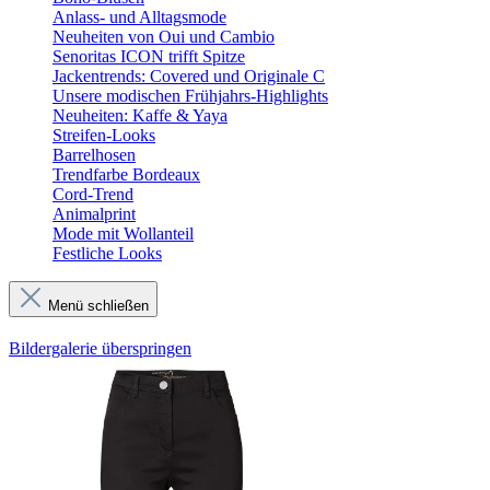
Anlass- und Alltagsmode
Neuheiten von Oui und Cambio
Senoritas ICON trifft Spitze
Jackentrends: Covered und Originale C
Unsere modischen Frühjahrs-Highlights
Neuheiten: Kaffe & Yaya
Streifen-Looks
Barrelhosen
Trendfarbe Bordeaux
Cord-Trend
Animalprint
Mode mit Wollanteil
Festliche Looks
Menü schließen
Bildergalerie überspringen