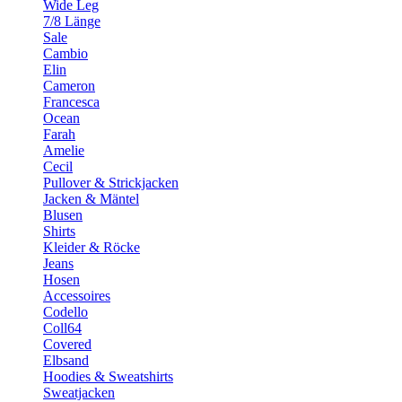
Wide Leg
7/8 Länge
Sale
Cambio
Elin
Cameron
Francesca
Ocean
Farah
Amelie
Cecil
Pullover & Strickjacken
Jacken & Mäntel
Blusen
Shirts
Kleider & Röcke
Jeans
Hosen
Accessoires
Codello
Coll64
Covered
Elbsand
Hoodies & Sweatshirts
Sweatjacken