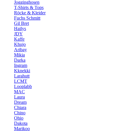
Jogginghosen
T-Shirts & Tops
Röcke & Kleider
Fuchs Schmitt
Gil Bret
Hailys
JDY
Kaffe
Khujo
Aribay
Mikia
Darka
Ingram
Kknekki
Larahutt
LCMT
Looplabb
MAC
Laura
Dream
Chiara
Chino
Ohio
Dakota
Marikoo