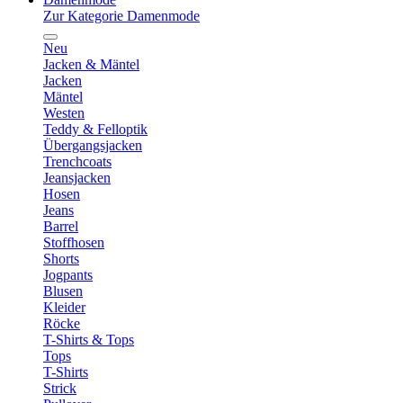
Zur Kategorie Damenmode
Neu
Jacken & Mäntel
Jacken
Mäntel
Westen
Teddy & Felloptik
Übergangsjacken
Trenchcoats
Jeansjacken
Hosen
Jeans
Barrel
Stoffhosen
Shorts
Jogpants
Blusen
Kleider
Röcke
T-Shirts & Tops
Tops
T-Shirts
Strick