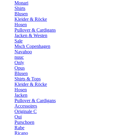
Monari
Shirts
Blusen
Kleider & Röcke
Hosen
Pullover & Cardigans
Jacken & Westen
Sale
Msch Copenhagen
Navahoo
nuuc
Only
Opus
Blusen
Shirts & Tops
Kleider & Röcke
Hosen
Jacken
Pullover & Cardigans
Accessoires
Originale C
Oui
Purschoen
Rabe
Ricano