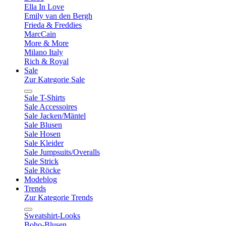
Ella In Love
Emily van den Bergh
Frieda & Freddies
MarcCain
More & More
Milano Italy
Rich & Royal
Sale
Zur Kategorie Sale
Sale T-Shirts
Sale Accessoires
Sale Jacken/Mäntel
Sale Blusen
Sale Hosen
Sale Kleider
Sale Jumpsuits/Overalls
Sale Strick
Sale Röcke
Modeblog
Trends
Zur Kategorie Trends
Sweatshirt-Looks
Boho-Blusen