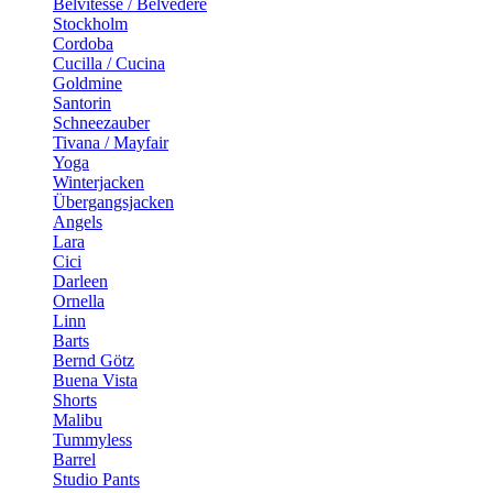
Belvitesse / Belvedere
Stockholm
Cordoba
Cucilla / Cucina
Goldmine
Santorin
Schneezauber
Tivana / Mayfair
Yoga
Winterjacken
Übergangsjacken
Angels
Lara
Cici
Darleen
Ornella
Linn
Barts
Bernd Götz
Buena Vista
Shorts
Malibu
Tummyless
Barrel
Studio Pants