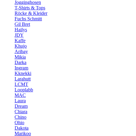
Jogginghosen
T-Shirts & Tops
Röcke & Kleider
Fuchs Schmitt
Gil Bret
Hailys
JDY
Kaffe
Khujo
Aribay
Mikia
Darka
Ingram
Kknekki
Larahutt
LCMT
Looplabb
MAC
Laura
Dream
Chiara
Chino
Ohio
Dakota
Marikoo