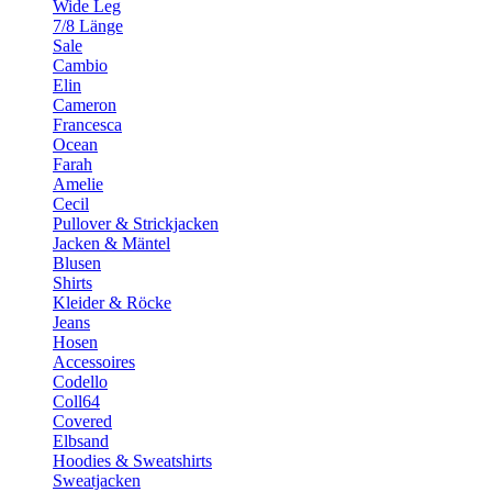
Wide Leg
7/8 Länge
Sale
Cambio
Elin
Cameron
Francesca
Ocean
Farah
Amelie
Cecil
Pullover & Strickjacken
Jacken & Mäntel
Blusen
Shirts
Kleider & Röcke
Jeans
Hosen
Accessoires
Codello
Coll64
Covered
Elbsand
Hoodies & Sweatshirts
Sweatjacken