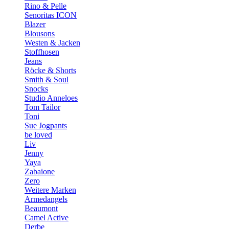
Rino & Pelle
Senoritas ICON
Blazer
Blousons
Westen & Jacken
Stoffhosen
Jeans
Röcke & Shorts
Smith & Soul
Snocks
Studio Anneloes
Tom Tailor
Toni
Sue Jogpants
be loved
Liv
Jenny
Yaya
Zabaione
Zero
Weitere Marken
Armedangels
Beaumont
Camel Active
Derbe