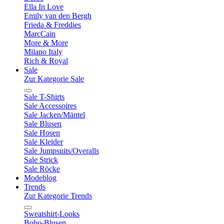
Ella In Love
Emily van den Bergh
Frieda & Freddies
MarcCain
More & More
Milano Italy
Rich & Royal
Sale
Zur Kategorie Sale
Sale T-Shirts
Sale Accessoires
Sale Jacken/Mäntel
Sale Blusen
Sale Hosen
Sale Kleider
Sale Jumpsuits/Overalls
Sale Strick
Sale Röcke
Modeblog
Trends
Zur Kategorie Trends
Sweatshirt-Looks
Boho-Blusen