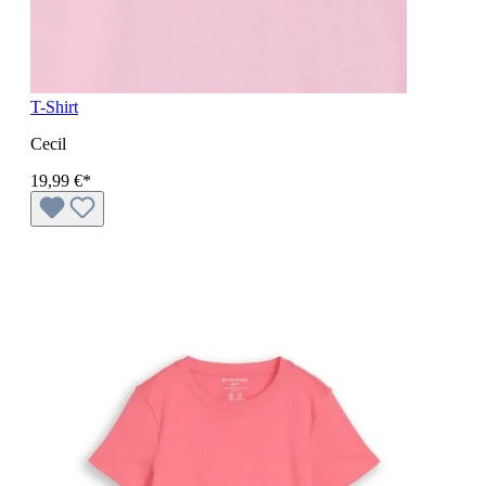
T-Shirt
Cecil
19,99 €*