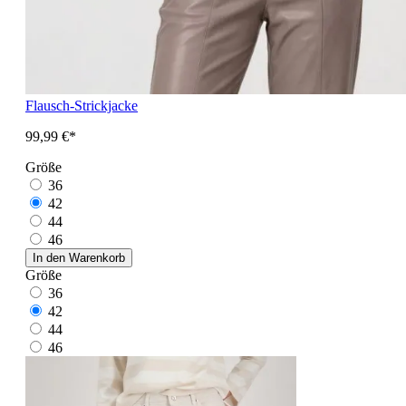
Flausch-Strickjacke
99,99 €*
Größe
36
42
44
46
In den Warenkorb
Größe
36
42
44
46