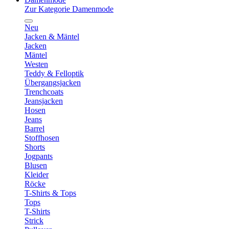
Zur Kategorie Damenmode
Neu
Jacken & Mäntel
Jacken
Mäntel
Westen
Teddy & Felloptik
Übergangsjacken
Trenchcoats
Jeansjacken
Hosen
Jeans
Barrel
Stoffhosen
Shorts
Jogpants
Blusen
Kleider
Röcke
T-Shirts & Tops
Tops
T-Shirts
Strick