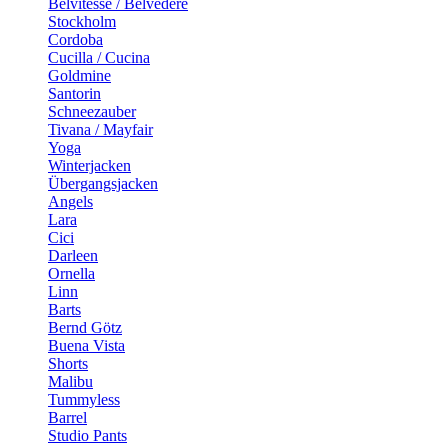
Belvitesse / Belvedere
Stockholm
Cordoba
Cucilla / Cucina
Goldmine
Santorin
Schneezauber
Tivana / Mayfair
Yoga
Winterjacken
Übergangsjacken
Angels
Lara
Cici
Darleen
Ornella
Linn
Barts
Bernd Götz
Buena Vista
Shorts
Malibu
Tummyless
Barrel
Studio Pants