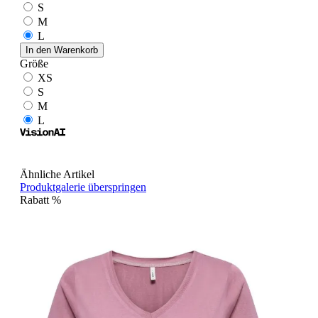
S
M
L
In den Warenkorb
Größe
XS
S
M
L
Ähnliche Artikel
Produktgalerie überspringen
Rabatt
%