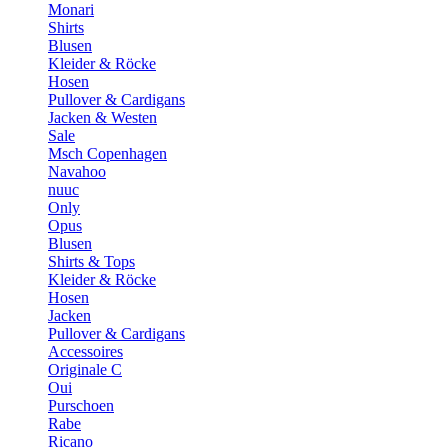
Monari
Shirts
Blusen
Kleider & Röcke
Hosen
Pullover & Cardigans
Jacken & Westen
Sale
Msch Copenhagen
Navahoo
nuuc
Only
Opus
Blusen
Shirts & Tops
Kleider & Röcke
Hosen
Jacken
Pullover & Cardigans
Accessoires
Originale C
Oui
Purschoen
Rabe
Ricano