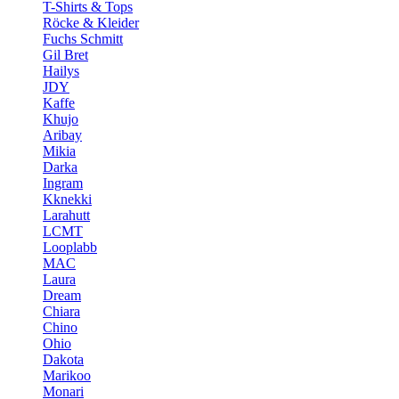
T-Shirts & Tops
Röcke & Kleider
Fuchs Schmitt
Gil Bret
Hailys
JDY
Kaffe
Khujo
Aribay
Mikia
Darka
Ingram
Kknekki
Larahutt
LCMT
Looplabb
MAC
Laura
Dream
Chiara
Chino
Ohio
Dakota
Marikoo
Monari