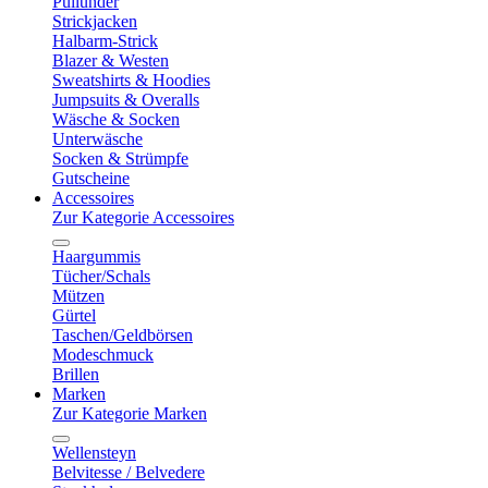
Pullunder
Strickjacken
Halbarm-Strick
Blazer & Westen
Sweatshirts & Hoodies
Jumpsuits & Overalls
Wäsche & Socken
Unterwäsche
Socken & Strümpfe
Gutscheine
Accessoires
Zur Kategorie Accessoires
Haargummis
Tücher/Schals
Mützen
Gürtel
Taschen/Geldbörsen
Modeschmuck
Brillen
Marken
Zur Kategorie Marken
Wellensteyn
Belvitesse / Belvedere