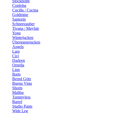
Stockholm
Cordoba
Cucilla / Cucina
Goldmine
Santorin
Schneezauber
Tivana / Mayfair
Yoga
Winterjacken
Übergangsjacken
Angels
Lara
Cici
Darleen
Ornella
Linn
Barts
Bernd Götz
Buena Vista
Shorts
Malibu
Tummyless
Barrel
Studio Pants
Wide Leg