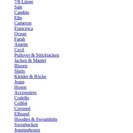
7/8 Länge
Sale
Cambio
Elin
Cameron
Francesca
Ocean
Farah
Amelie
Cecil
Pullover & Strickjacken
Jacken & Mäntel
Blusen
Shirts
Kleider & Röcke
Jeans
Hosen
Accessoires
Codello
Coll64
Covered
Elbsand
Hoodies & Sweatshirts
Sweatjacken
Jogginghosen