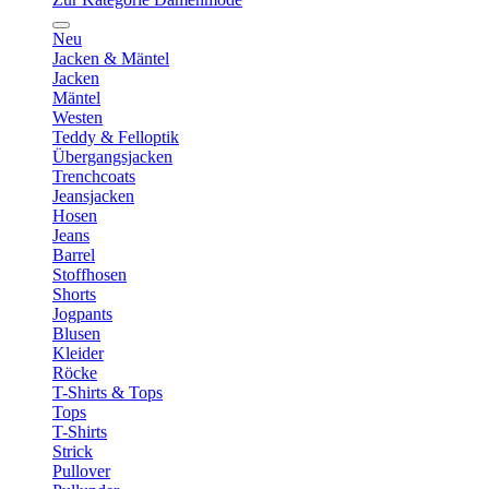
Neu
Jacken & Mäntel
Jacken
Mäntel
Westen
Teddy & Felloptik
Übergangsjacken
Trenchcoats
Jeansjacken
Hosen
Jeans
Barrel
Stoffhosen
Shorts
Jogpants
Blusen
Kleider
Röcke
T-Shirts & Tops
Tops
T-Shirts
Strick
Pullover