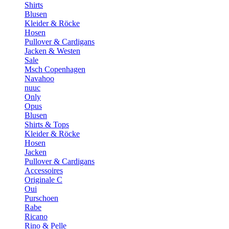
Shirts
Blusen
Kleider & Röcke
Hosen
Pullover & Cardigans
Jacken & Westen
Sale
Msch Copenhagen
Navahoo
nuuc
Only
Opus
Blusen
Shirts & Tops
Kleider & Röcke
Hosen
Jacken
Pullover & Cardigans
Accessoires
Originale C
Oui
Purschoen
Rabe
Ricano
Rino & Pelle