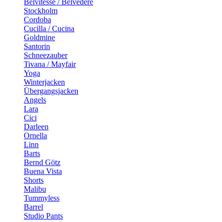
Belvitesse / Belvedere
Stockholm
Cordoba
Cucilla / Cucina
Goldmine
Santorin
Schneezauber
Tivana / Mayfair
Yoga
Winterjacken
Übergangsjacken
Angels
Lara
Cici
Darleen
Ornella
Linn
Barts
Bernd Götz
Buena Vista
Shorts
Malibu
Tummyless
Barrel
Studio Pants