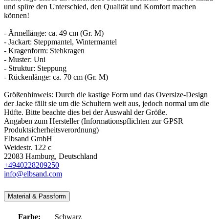
und spüre den Unterschied, den Qualität und Komfort machen
können!
- Ärmellänge: ca. 49 cm (Gr. M)
- Jackart: Steppmantel, Wintermantel
- Kragenform: Stehkragen
- Muster: Uni
- Struktur: Steppung
- Rückenlänge: ca. 70 cm (Gr. M)
Größenhinweis: Durch die kastige Form und das Oversize-Design
der Jacke fällt sie um die Schultern weit aus, jedoch normal um die
Hüfte. Bitte beachte dies bei der Auswahl der Größe.
Angaben zum Hersteller (Informationspflichten zur GPSR
Produktsicherheitsverordnung)
Elbsand GmbH
Weidestr. 122 c
22083 Hamburg, Deutschland
+4940228209250
info@elbsand.com
Material & Passform
Farbe:
Schwarz