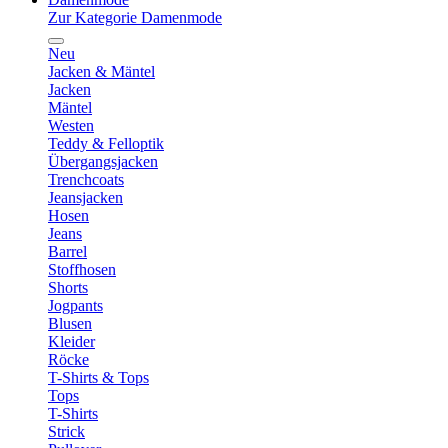
Zur Kategorie Damenmode
Neu
Jacken & Mäntel
Jacken
Mäntel
Westen
Teddy & Felloptik
Übergangsjacken
Trenchcoats
Jeansjacken
Hosen
Jeans
Barrel
Stoffhosen
Shorts
Jogpants
Blusen
Kleider
Röcke
T-Shirts & Tops
Tops
T-Shirts
Strick