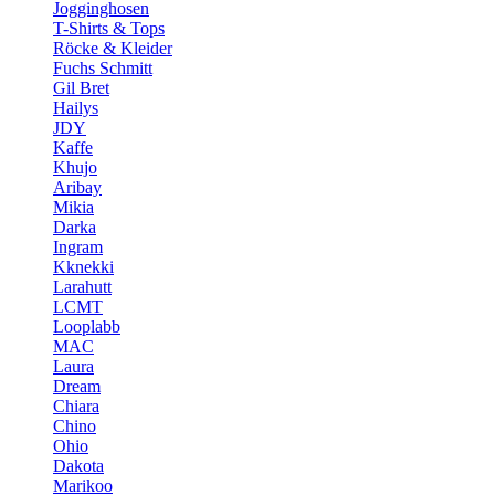
Jogginghosen
T-Shirts & Tops
Röcke & Kleider
Fuchs Schmitt
Gil Bret
Hailys
JDY
Kaffe
Khujo
Aribay
Mikia
Darka
Ingram
Kknekki
Larahutt
LCMT
Looplabb
MAC
Laura
Dream
Chiara
Chino
Ohio
Dakota
Marikoo