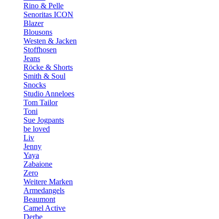
Rino & Pelle
Senoritas ICON
Blazer
Blousons
Westen & Jacken
Stoffhosen
Jeans
Röcke & Shorts
Smith & Soul
Snocks
Studio Anneloes
Tom Tailor
Toni
Sue Jogpants
be loved
Liv
Jenny
Yaya
Zabaione
Zero
Weitere Marken
Armedangels
Beaumont
Camel Active
Derbe