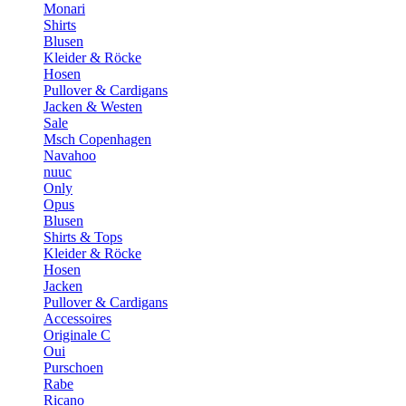
Monari
Shirts
Blusen
Kleider & Röcke
Hosen
Pullover & Cardigans
Jacken & Westen
Sale
Msch Copenhagen
Navahoo
nuuc
Only
Opus
Blusen
Shirts & Tops
Kleider & Röcke
Hosen
Jacken
Pullover & Cardigans
Accessoires
Originale C
Oui
Purschoen
Rabe
Ricano