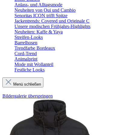
Anlass- und Alltagsmode
Neuheiten von Oui und Cambio
Senoritas ICON trifft Spitze
Jackentrends: Covered und Originale C
Unsere modischen Frühjahrs-Highlights
Neuheiten: Kaffe & Yaya
Streifen-Looks
Barrelhosen
Trendfarbe Bordeaux
Cord-Trend
Animalprint
Mode mit Wollanteil
Festliche Looks
Menü schließen
Bildergalerie überspringen