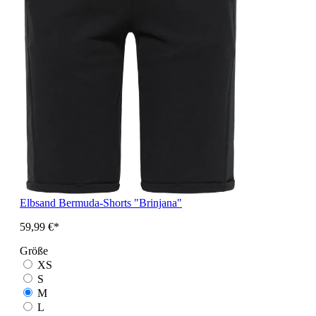
Elbsand Bermuda-Shorts "Brinjana"
59,99 €*
Größe
XS
S
M
L