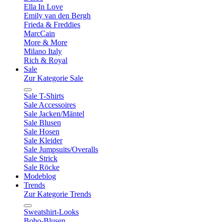
Ella In Love
Emily van den Bergh
Frieda & Freddies
MarcCain
More & More
Milano Italy
Rich & Royal
Sale
Zur Kategorie Sale
Sale T-Shirts
Sale Accessoires
Sale Jacken/Mäntel
Sale Blusen
Sale Hosen
Sale Kleider
Sale Jumpsuits/Overalls
Sale Strick
Sale Röcke
Modeblog
Trends
Zur Kategorie Trends
Sweatshirt-Looks
Boho-Blusen