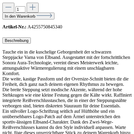
In den Warenkorb
Artikel-Nr.:
A4255750845340
Beschreibung
Tauche ein in die kuschelige Geborgenheit der schwarzen
Steppjacke Varna von Elbsand. Ausgestattet mit der fortschrittlichen
Sonora Aura-Technologie, vereint dieses Meisterwerk leichte,
atmungsaktive Wärmeregulierung mit einem unschlagbaren
Komfort.
Die weite, kastige Passform und der Oversize-Schnitt bieten dir die
Freiheit, dich ganz nach deinem eigenen Rhythmus zu bewegen.
Die breite Steppung setzt modische Akzente, während der hohe
Stehkragen wie eine kleine Festung gegen die Kälte wirkt. Raffiniert
integrierte Reißverschlusstaschen, die in einer der Steppungsnähte
verborgen sind, bieten diskreten Stauraum für deine Essentials.
Ein stilvoller Logo-Schriftzug seitlich auf Hüfthöhe und ein
unübersehbares Logo-Patch auf dem Ärmel unterstreichen den
sportiv-lässigen Elbsand-Charakter. Dank des Zwei-Wege-
Reißverschlusses kannst du den Style individuell anpassen. Warte
nicht, füge dieses unverzichtbare Stück zu deinem Warenkorb hinzu