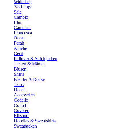
Wide Leg
7/8 Länge
Sale
Cambio
Elin
Cameron
Francesca
Ocean
Farah
Amelie
Cecil
Pullover & Strickjacken
Jacken & Mäntel
Blusen
Shirts
Kleider & Röcke
Jeans
Hosen
Accessoires
Codello
Coll64
Covered
Elbsand
Hoodies & Sweatshirts
Sweatjacken