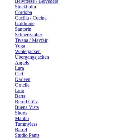
Belvitesse / Belvedere
Stockholm
Cordoba
Cucilla / Cucina
Goldmine
Santorin
Schneezauber
Tivana / Mayfair
Yoga
Winterjacken
Übergangsjacken
Angels
Lara
Cici
Darleen
Ornella
Linn
Barts
Bernd Götz
Buena Vista
Shorts
Malibu
Tummyless
Barrel
Studio Pants