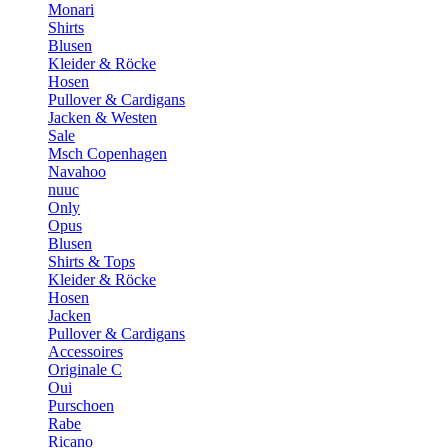
Monari
Shirts
Blusen
Kleider & Röcke
Hosen
Pullover & Cardigans
Jacken & Westen
Sale
Msch Copenhagen
Navahoo
nuuc
Only
Opus
Blusen
Shirts & Tops
Kleider & Röcke
Hosen
Jacken
Pullover & Cardigans
Accessoires
Originale C
Oui
Purschoen
Rabe
Ricano