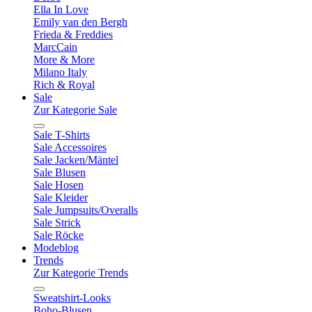
Ella In Love
Emily van den Bergh
Frieda & Freddies
MarcCain
More & More
Milano Italy
Rich & Royal
Sale
Zur Kategorie Sale
Sale T-Shirts
Sale Accessoires
Sale Jacken/Mäntel
Sale Blusen
Sale Hosen
Sale Kleider
Sale Jumpsuits/Overalls
Sale Strick
Sale Röcke
Modeblog
Trends
Zur Kategorie Trends
Sweatshirt-Looks
Boho-Blusen