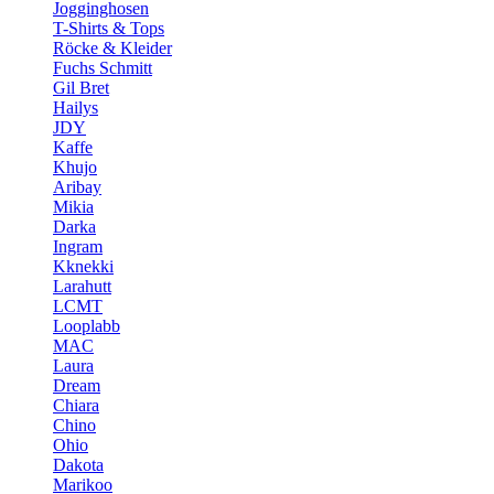
Jogginghosen
T-Shirts & Tops
Röcke & Kleider
Fuchs Schmitt
Gil Bret
Hailys
JDY
Kaffe
Khujo
Aribay
Mikia
Darka
Ingram
Kknekki
Larahutt
LCMT
Looplabb
MAC
Laura
Dream
Chiara
Chino
Ohio
Dakota
Marikoo