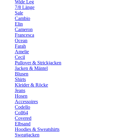
Wide Leg
7/8 Länge
Sale
Cambio
Elin
Cameron
Francesca
Ocean
Farah
Amelie
Cecil
Pullover & Strickjacken
Jacken & Mäntel
Blusen
Shirts
Kleider & Röcke
Jeans
Hosen
Accessoires
Codello
Coll64
Covered
Elbsand
Hoodies & Sweatshirts
Sweatjacken