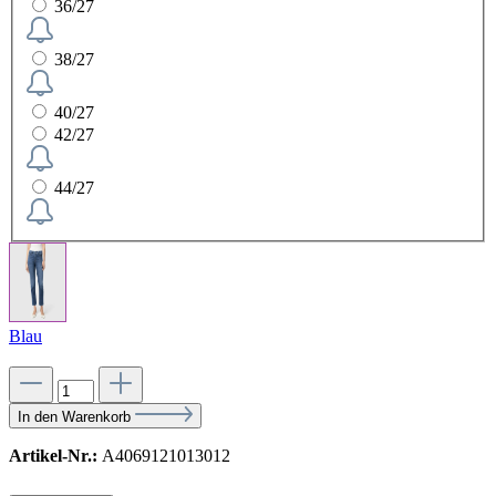
36/27
38/27
40/27
42/27
44/27
Blau
In den Warenkorb
Artikel-Nr.:
A4069121013012