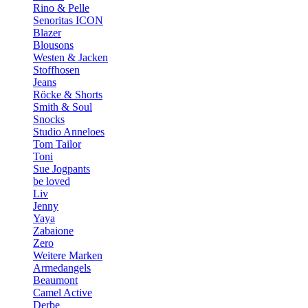
Rino & Pelle
Senoritas ICON
Blazer
Blousons
Westen & Jacken
Stoffhosen
Jeans
Röcke & Shorts
Smith & Soul
Snocks
Studio Anneloes
Tom Tailor
Toni
Sue Jogpants
be loved
Liv
Jenny
Yaya
Zabaione
Zero
Weitere Marken
Armedangels
Beaumont
Camel Active
Derbe