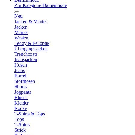
Zur Kategorie Damenmode
Neu
Jacken & Mäntel
Jacken
Mäntel
Westen
Teddy & Felloptik
Übergangsjacken
Trenchcoats
Jeansjacken
Hosen
Jeans
Barrel
Stoffhosen
Shorts
Jogpants
Blusen
Kleider
Röcke
T-Shirts & Tops
Tops
T-Shirts
Strick