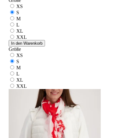
Größe
XS
S
M
L
XL
XXL
In den Warenkorb
Größe
XS
S
M
L
XL
XXL