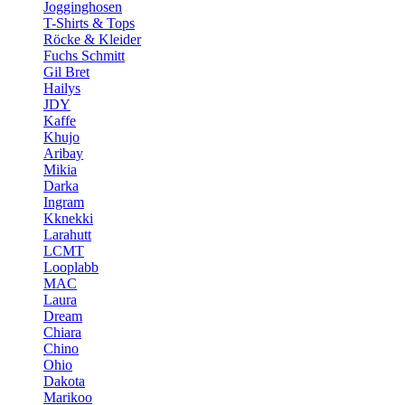
Jogginghosen
T-Shirts & Tops
Röcke & Kleider
Fuchs Schmitt
Gil Bret
Hailys
JDY
Kaffe
Khujo
Aribay
Mikia
Darka
Ingram
Kknekki
Larahutt
LCMT
Looplabb
MAC
Laura
Dream
Chiara
Chino
Ohio
Dakota
Marikoo