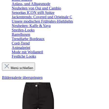
Anlass- und Alltagsmode
Neuheiten von Oui und Cambio
Senoritas ICON trifft Spitze
Jackentrends: Covered und Originale C
Unsere modischen Frühjahrs-Highlights
Neuheiten: Kaffe & Yaya
Streifen-Looks
Barrelhosen
Trendfarbe Bordeaux
Cord-Trend
Animalprint
Mode mit Wollanteil
Festliche Looks
Menü schließen
Bildergalerie überspringen