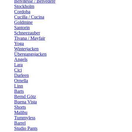
Belvitesse / Belvedere
Stockholm
Cordoba
Cucilla / Cucina
Goldmine
Santorin
Schneezauber
Tivana / Mayfair
Yoga
Winterjacken
Übergangsjacken
Angels
Lara
Cici
Darleen
Ornella
Linn
Barts
Bernd Götz
Buena Vista
Shorts
Malibu
Tummyless
Barrel
Studio Pants