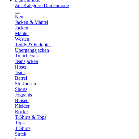
Zur Kategorie Damenmode
Neu
Jacken & Mäntel
Jacken
Mäntel
Westen
Teddy & Felloptik
Übergangsjacken
Trenchcoats
Jeansjacken
Hosen
Jeans
Barrel
Stoffhosen
Shorts
Jogpants
Blusen
Kleider
Röcke
T-Shirts & Tops
Tops
T-Shirts
Strick