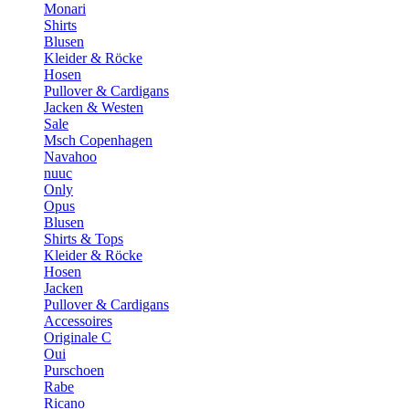
Monari
Shirts
Blusen
Kleider & Röcke
Hosen
Pullover & Cardigans
Jacken & Westen
Sale
Msch Copenhagen
Navahoo
nuuc
Only
Opus
Blusen
Shirts & Tops
Kleider & Röcke
Hosen
Jacken
Pullover & Cardigans
Accessoires
Originale C
Oui
Purschoen
Rabe
Ricano