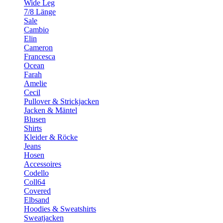
Wide Leg
7/8 Länge
Sale
Cambio
Elin
Cameron
Francesca
Ocean
Farah
Amelie
Cecil
Pullover & Strickjacken
Jacken & Mäntel
Blusen
Shirts
Kleider & Röcke
Jeans
Hosen
Accessoires
Codello
Coll64
Covered
Elbsand
Hoodies & Sweatshirts
Sweatjacken