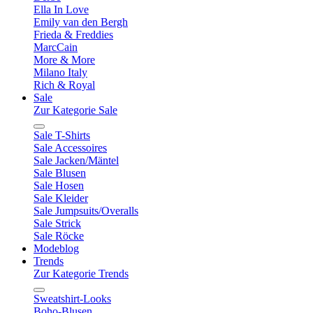
Ella In Love
Emily van den Bergh
Frieda & Freddies
MarcCain
More & More
Milano Italy
Rich & Royal
Sale
Zur Kategorie Sale
Sale T-Shirts
Sale Accessoires
Sale Jacken/Mäntel
Sale Blusen
Sale Hosen
Sale Kleider
Sale Jumpsuits/Overalls
Sale Strick
Sale Röcke
Modeblog
Trends
Zur Kategorie Trends
Sweatshirt-Looks
Boho-Blusen