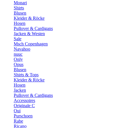
Monari
Shirts
Blusen
Kleider & Röcke
Hosen
Pullover & Cardigans
Jacken & Westen
Sale
Msch Copenhagen
Navahoo
nuuc
Only
Opus
Blusen
Shirts & Tops
Kleider & Röcke
Hosen
Jacken
Pullover & Cardigans
Accessoires
Originale C
Oui
Purschoen
Rabe
Ricano