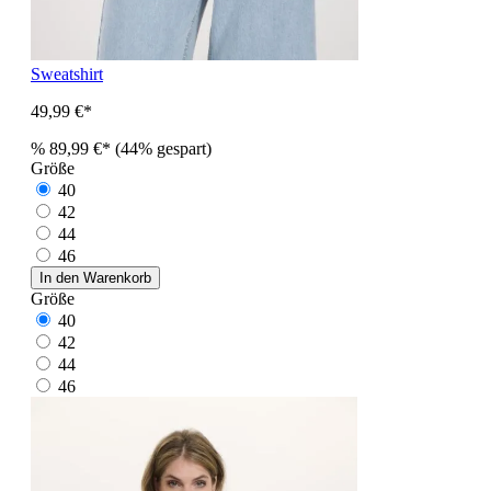
Sweatshirt
49,99 €*
%
89,99 €*
(44% gespart)
Größe
40
42
44
46
In den Warenkorb
Größe
40
42
44
46