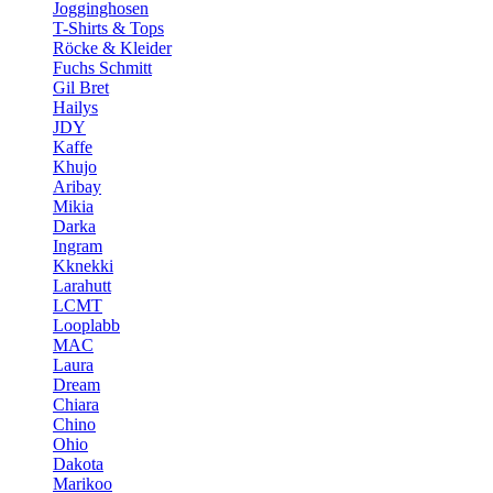
Jogginghosen
T-Shirts & Tops
Röcke & Kleider
Fuchs Schmitt
Gil Bret
Hailys
JDY
Kaffe
Khujo
Aribay
Mikia
Darka
Ingram
Kknekki
Larahutt
LCMT
Looplabb
MAC
Laura
Dream
Chiara
Chino
Ohio
Dakota
Marikoo