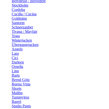
Belvitesse / Belvedere
Stockholm
Cordoba
Cucilla / Cucina
Goldmine
Santorin
Schneezauber
Tivana / Mayfair
Yoga
Winterjacken
Übergangsjacken
Angels
Lara
Cici
Darleen
Ornella
Linn
Barts
Bernd Götz
Buena Vista
Shorts
Malibu
Tummyless
Barrel
Studio Pants