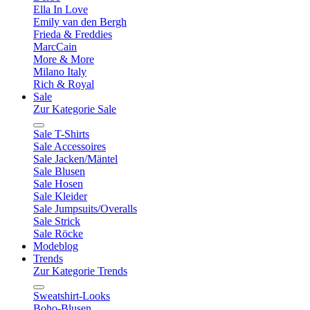
Ella In Love
Emily van den Bergh
Frieda & Freddies
MarcCain
More & More
Milano Italy
Rich & Royal
Sale
Zur Kategorie Sale
Sale T-Shirts
Sale Accessoires
Sale Jacken/Mäntel
Sale Blusen
Sale Hosen
Sale Kleider
Sale Jumpsuits/Overalls
Sale Strick
Sale Röcke
Modeblog
Trends
Zur Kategorie Trends
Sweatshirt-Looks
Boho-Blusen