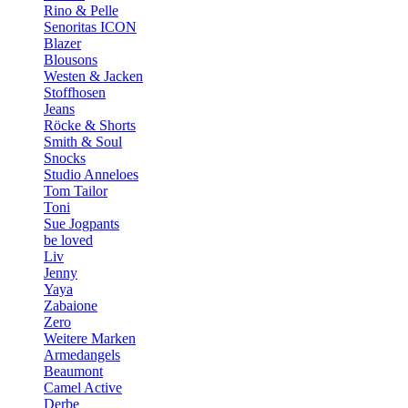
Rino & Pelle
Senoritas ICON
Blazer
Blousons
Westen & Jacken
Stoffhosen
Jeans
Röcke & Shorts
Smith & Soul
Snocks
Studio Anneloes
Tom Tailor
Toni
Sue Jogpants
be loved
Liv
Jenny
Yaya
Zabaione
Zero
Weitere Marken
Armedangels
Beaumont
Camel Active
Derbe