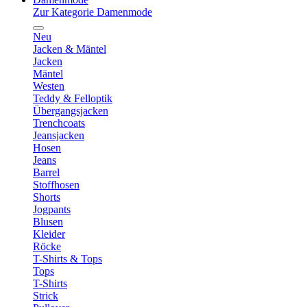
Zur Kategorie Damenmode
Neu
Jacken & Mäntel
Jacken
Mäntel
Westen
Teddy & Felloptik
Übergangsjacken
Trenchcoats
Jeansjacken
Hosen
Jeans
Barrel
Stoffhosen
Shorts
Jogpants
Blusen
Kleider
Röcke
T-Shirts & Tops
Tops
T-Shirts
Strick