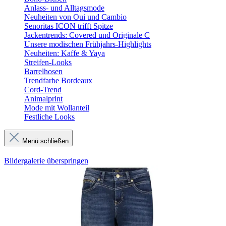
Anlass- und Alltagsmode
Neuheiten von Oui und Cambio
Senoritas ICON trifft Spitze
Jackentrends: Covered und Originale C
Unsere modischen Frühjahrs-Highlights
Neuheiten: Kaffe & Yaya
Streifen-Looks
Barrelhosen
Trendfarbe Bordeaux
Cord-Trend
Animalprint
Mode mit Wollanteil
Festliche Looks
Menü schließen
Bildergalerie überspringen