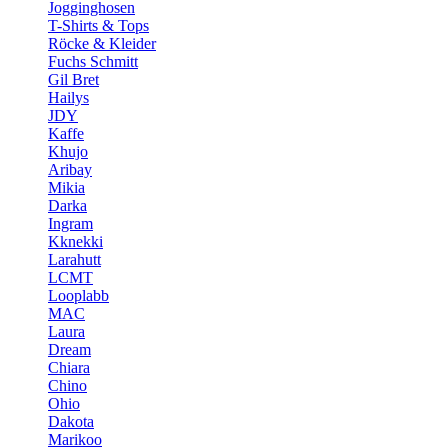
Jogginghosen
T-Shirts & Tops
Röcke & Kleider
Fuchs Schmitt
Gil Bret
Hailys
JDY
Kaffe
Khujo
Aribay
Mikia
Darka
Ingram
Kknekki
Larahutt
LCMT
Looplabb
MAC
Laura
Dream
Chiara
Chino
Ohio
Dakota
Marikoo