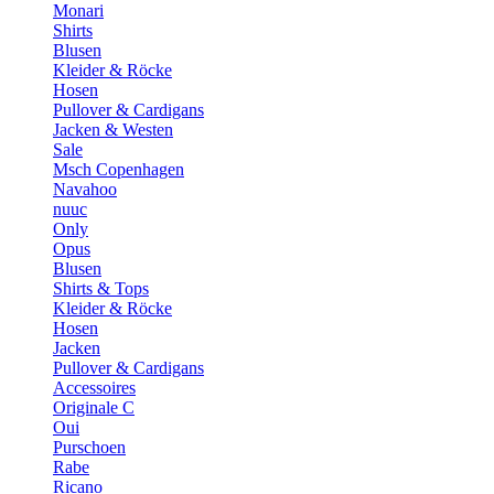
Monari
Shirts
Blusen
Kleider & Röcke
Hosen
Pullover & Cardigans
Jacken & Westen
Sale
Msch Copenhagen
Navahoo
nuuc
Only
Opus
Blusen
Shirts & Tops
Kleider & Röcke
Hosen
Jacken
Pullover & Cardigans
Accessoires
Originale C
Oui
Purschoen
Rabe
Ricano