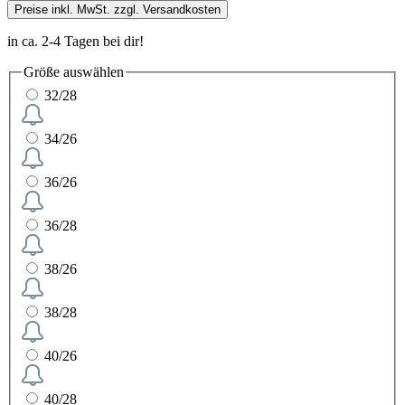
Preise inkl. MwSt. zzgl. Versandkosten
in ca. 2-4 Tagen bei dir!
Größe
auswählen
32/28
34/26
36/26
36/28
38/26
38/28
40/26
40/28