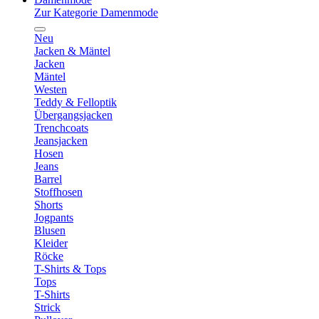
Zur Kategorie Damenmode
Neu
Jacken & Mäntel
Jacken
Mäntel
Westen
Teddy & Felloptik
Übergangsjacken
Trenchcoats
Jeansjacken
Hosen
Jeans
Barrel
Stoffhosen
Shorts
Jogpants
Blusen
Kleider
Röcke
T-Shirts & Tops
Tops
T-Shirts
Strick