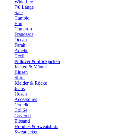
Wide Leg
7/8 Länge
Sale
Cambio
Elin
Cameron
Francesca
Ocean
Farah
Amelie
Cecil
Pullover & Strickjacken
Jacken & Mäntel
Blusen
Shirts
Kleider & Röcke
Jeans
Hosen
Accessoires
Codello
Coll64
Covered
Elbsand
Hoodies & Sweatshirts
Sweatjacken