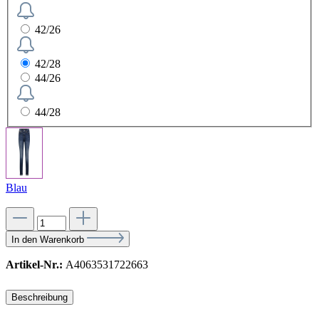
42/26
42/28
44/26
44/28
Blau
In den Warenkorb
Artikel-Nr.:
A4063531722663
Beschreibung