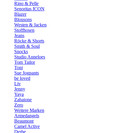
Rino & Pelle
Senoritas ICON
Blazer
Blousons
Westen & Jacken
Stoffhosen
Jeans
Röcke & Shorts
Smith & Soul
Snocks
Studio Anneloes
Tom Tailor
Toni
Sue Jogpants
be loved
Liv
Jenny
Yaya
Zabaione
Zero
Weitere Marken
Armedangels
Beaumont
Camel Active
Derbe