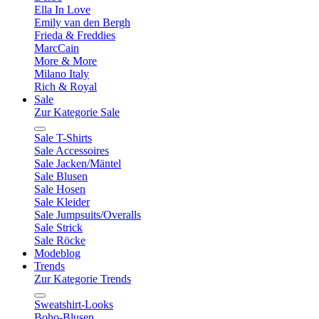
Ella In Love
Emily van den Bergh
Frieda & Freddies
MarcCain
More & More
Milano Italy
Rich & Royal
Sale
Zur Kategorie Sale
Sale T-Shirts
Sale Accessoires
Sale Jacken/Mäntel
Sale Blusen
Sale Hosen
Sale Kleider
Sale Jumpsuits/Overalls
Sale Strick
Sale Röcke
Modeblog
Trends
Zur Kategorie Trends
Sweatshirt-Looks
Boho-Blusen