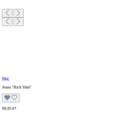
Mac
Jeans "Rich Slim"
99,95 €*