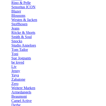
Rino & Pelle
Senoritas ICON
Blazer
Blousons
Westen & Jacken
Stoffhosen
Jeans
Röcke & Shorts
Smith & Soul
Snocks
Studio Anneloes
Tom Tailor
Toni
Sue Jogpants
be loved
Liv
Jenny
Yaya
Zabaione
Zero
Weitere Marken
Armedangels
Beaumont
Camel Active
Derbe