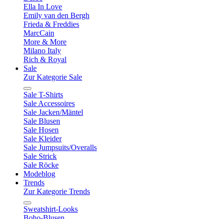
Ella In Love
Emily van den Bergh
Frieda & Freddies
MarcCain
More & More
Milano Italy
Rich & Royal
Sale
Zur Kategorie Sale
Sale T-Shirts
Sale Accessoires
Sale Jacken/Mäntel
Sale Blusen
Sale Hosen
Sale Kleider
Sale Jumpsuits/Overalls
Sale Strick
Sale Röcke
Modeblog
Trends
Zur Kategorie Trends
Sweatshirt-Looks
Boho-Blusen