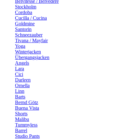
Belvitesse / Belvedere
Stockholm
Cordoba
Cucilla / Cucina
Goldmine
Santorin
Schneezauber
Tivana / Mayfair
Yoga
Winterjacken
Übergangsjacken
Angels
Lara
Cici
Darleen
Ornella
Linn
Barts
Bernd Götz
Buena Vista
Shorts
Malibu
Tummyless
Barrel
Studio Pants