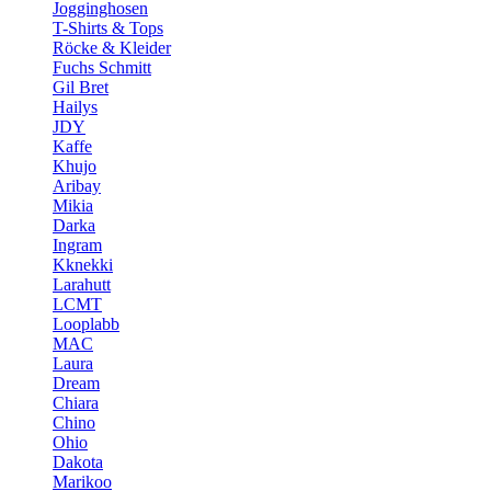
Jogginghosen
T-Shirts & Tops
Röcke & Kleider
Fuchs Schmitt
Gil Bret
Hailys
JDY
Kaffe
Khujo
Aribay
Mikia
Darka
Ingram
Kknekki
Larahutt
LCMT
Looplabb
MAC
Laura
Dream
Chiara
Chino
Ohio
Dakota
Marikoo