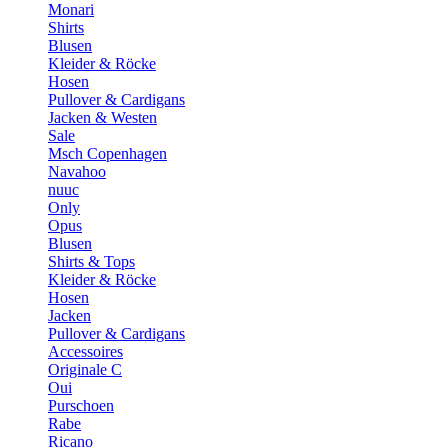
Monari
Shirts
Blusen
Kleider & Röcke
Hosen
Pullover & Cardigans
Jacken & Westen
Sale
Msch Copenhagen
Navahoo
nuuc
Only
Opus
Blusen
Shirts & Tops
Kleider & Röcke
Hosen
Jacken
Pullover & Cardigans
Accessoires
Originale C
Oui
Purschoen
Rabe
Ricano