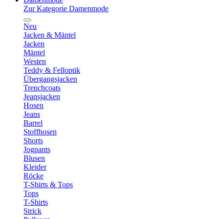
Zur Kategorie Damenmode
Neu
Jacken & Mäntel
Jacken
Mäntel
Westen
Teddy & Felloptik
Übergangsjacken
Trenchcoats
Jeansjacken
Hosen
Jeans
Barrel
Stoffhosen
Shorts
Jogpants
Blusen
Kleider
Röcke
T-Shirts & Tops
Tops
T-Shirts
Strick