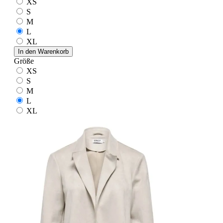
XS
S
M
L
XL
In den Warenkorb
Größe
XS
S
M
L
XL