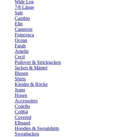
Wide Leg
7/8 Länge
Sale
Cambio
Elin
Cameron
Francesca
Ocean
Farah
Amelie
Cecil
Pullover & Strickjacken
Jacken & Mäntel
Blusen
Shirts
Kleider & Röcke
Jeans
Hosen
Accessoires
Codello
Coll64
Covered
Elbsand
Hoodies & Sweatshirts
Sweatjacken