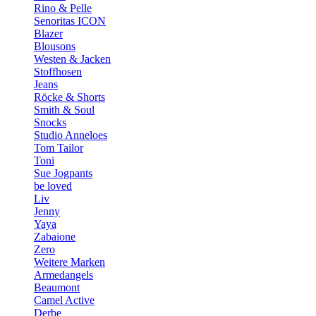
Rino & Pelle
Senoritas ICON
Blazer
Blousons
Westen & Jacken
Stoffhosen
Jeans
Röcke & Shorts
Smith & Soul
Snocks
Studio Anneloes
Tom Tailor
Toni
Sue Jogpants
be loved
Liv
Jenny
Yaya
Zabaione
Zero
Weitere Marken
Armedangels
Beaumont
Camel Active
Derbe