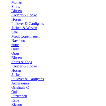
Monari
Shirts
Blusen
Kleider & Röcke
Hosen
Pullover & Cardigans
Jacken & Westen
Sale
Msch Copenhagen
Navahoo
nuuc
Only
Opus
Blusen
Shirts & Tops
Kleider & Röcke
Hosen
Jacken
Pullover & Cardigans
Accessoires
Originale C
Oui
Purschoen
Rabe
Ricano