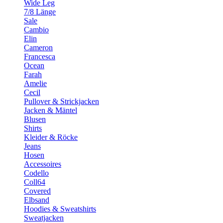
Wide Leg
7/8 Länge
Sale
Cambio
Elin
Cameron
Francesca
Ocean
Farah
Amelie
Cecil
Pullover & Strickjacken
Jacken & Mäntel
Blusen
Shirts
Kleider & Röcke
Jeans
Hosen
Accessoires
Codello
Coll64
Covered
Elbsand
Hoodies & Sweatshirts
Sweatjacken