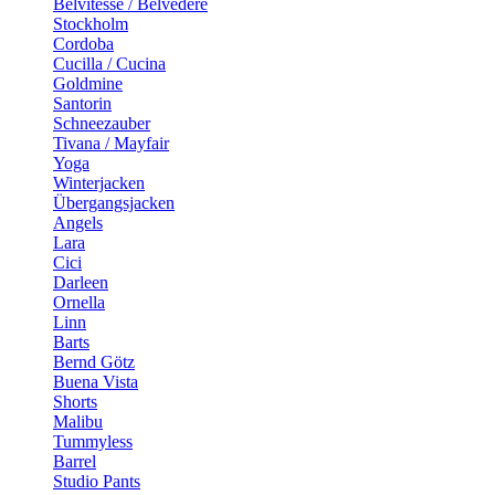
Belvitesse / Belvedere
Stockholm
Cordoba
Cucilla / Cucina
Goldmine
Santorin
Schneezauber
Tivana / Mayfair
Yoga
Winterjacken
Übergangsjacken
Angels
Lara
Cici
Darleen
Ornella
Linn
Barts
Bernd Götz
Buena Vista
Shorts
Malibu
Tummyless
Barrel
Studio Pants