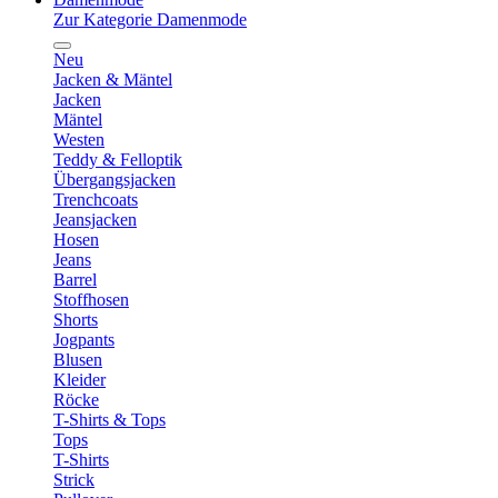
Zur Kategorie Damenmode
Neu
Jacken & Mäntel
Jacken
Mäntel
Westen
Teddy & Felloptik
Übergangsjacken
Trenchcoats
Jeansjacken
Hosen
Jeans
Barrel
Stoffhosen
Shorts
Jogpants
Blusen
Kleider
Röcke
T-Shirts & Tops
Tops
T-Shirts
Strick