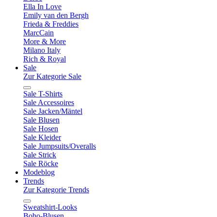
Ella In Love
Emily van den Bergh
Frieda & Freddies
MarcCain
More & More
Milano Italy
Rich & Royal
Sale
Zur Kategorie Sale
Sale T-Shirts
Sale Accessoires
Sale Jacken/Mäntel
Sale Blusen
Sale Hosen
Sale Kleider
Sale Jumpsuits/Overalls
Sale Strick
Sale Röcke
Modeblog
Trends
Zur Kategorie Trends
Sweatshirt-Looks
Boho-Blusen