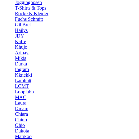
Jogginghosen
T-Shirts & Tops
Röcke & Kleider
Fuchs Schmitt
Gil Bret
Hailys
JDY
Kaffe
Khujo
Aribay
Mikia
Darka
Ingram
Kknekki
Larahutt
LCMT
Looplabb
MAC
Laura
Dream
Chiara
Chino
Ohio
Dakota
Marikoo