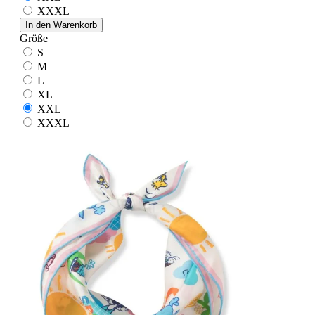
XXXL
In den Warenkorb
Größe
S
M
L
XL
XXL
XXXL