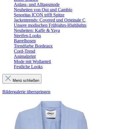
Anlass- und Alltagsmode
Neuheiten von Oui und Cambio
Senoritas ICON trifft Spitze
Jackentrends: Covered und Originale C
Unsere modischen Frühjahrs-Highlights
Neuheiten: Kaffe & Yaya
Streifen-Looks
Barrelhosen
Trendfarbe Bordeaux
Cord-Trend
Animalprint
Mode mit Wollanteil
Festliche Looks
Menü schließen
Bildergalerie überspringen