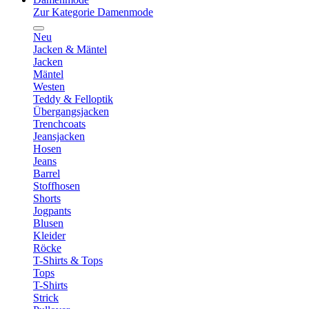
Zur Kategorie Damenmode
Neu
Jacken & Mäntel
Jacken
Mäntel
Westen
Teddy & Felloptik
Übergangsjacken
Trenchcoats
Jeansjacken
Hosen
Jeans
Barrel
Stoffhosen
Shorts
Jogpants
Blusen
Kleider
Röcke
T-Shirts & Tops
Tops
T-Shirts
Strick