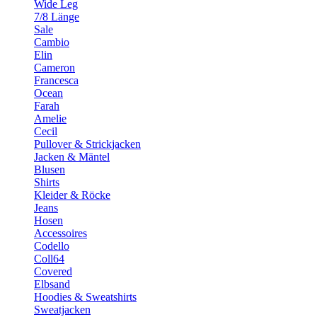
Wide Leg
7/8 Länge
Sale
Cambio
Elin
Cameron
Francesca
Ocean
Farah
Amelie
Cecil
Pullover & Strickjacken
Jacken & Mäntel
Blusen
Shirts
Kleider & Röcke
Jeans
Hosen
Accessoires
Codello
Coll64
Covered
Elbsand
Hoodies & Sweatshirts
Sweatjacken