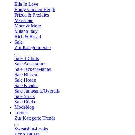
Ella In Love
Emily van den Bergh
Frieda & Freddies
MarcCain
More & More
Milano Italy
Rich & Royal
Sale
Zur Kategorie Sale
Sale T-Shirts
Sale Accessoires
Sale Jacken/Mäntel
Sale Blusen
Sale Hosen
Sale Kleider
Sale Jumpsuits/Overalls
Sale Strick
Sale Röcke
Modeblog
Trends
Zur Kategorie Trends
Sweatshirt-Looks
Boho-Blusen