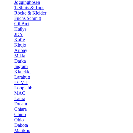
Jogginghosen
T-Shirts & Tops
Röcke & Kleider
Fuchs Schmitt
Gil Bret
Hailys
JDY
Kaffe
Khujo
Aribay
Mikia
Darka
Ingram
Kknekki
Larahutt
LCMT
Looplabb
MAC
Laura
Dream
Chiara
Chino
Ohio
Dakota
Marikoo