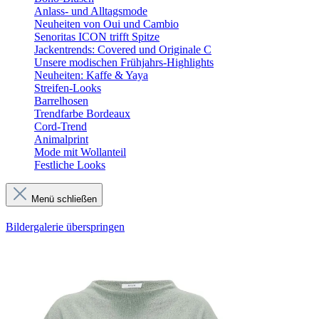
Anlass- und Alltagsmode
Neuheiten von Oui und Cambio
Senoritas ICON trifft Spitze
Jackentrends: Covered und Originale C
Unsere modischen Frühjahrs-Highlights
Neuheiten: Kaffe & Yaya
Streifen-Looks
Barrelhosen
Trendfarbe Bordeaux
Cord-Trend
Animalprint
Mode mit Wollanteil
Festliche Looks
Menü schließen
Bildergalerie überspringen