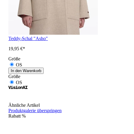
Teddy-Schal "Asho"
19,95 €*
Größe
OS
In den Warenkorb
Größe
OS
Ähnliche Artikel
Produktgalerie überspringen
Rabatt
%