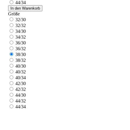
44/34
In den Warenkorb
Größe
32/30
32/32
34/30
34/32
36/30
36/32
38/30
38/32
40/30
40/32
40/34
42/30
42/32
44/30
44/32
44/34