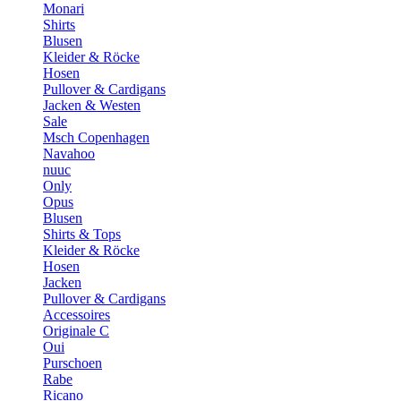
Monari
Shirts
Blusen
Kleider & Röcke
Hosen
Pullover & Cardigans
Jacken & Westen
Sale
Msch Copenhagen
Navahoo
nuuc
Only
Opus
Blusen
Shirts & Tops
Kleider & Röcke
Hosen
Jacken
Pullover & Cardigans
Accessoires
Originale C
Oui
Purschoen
Rabe
Ricano