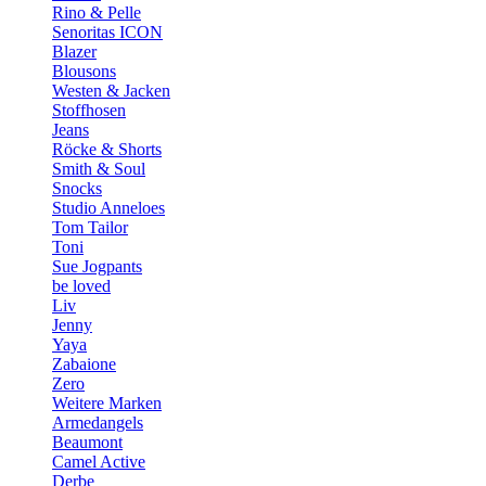
Rino & Pelle
Senoritas ICON
Blazer
Blousons
Westen & Jacken
Stoffhosen
Jeans
Röcke & Shorts
Smith & Soul
Snocks
Studio Anneloes
Tom Tailor
Toni
Sue Jogpants
be loved
Liv
Jenny
Yaya
Zabaione
Zero
Weitere Marken
Armedangels
Beaumont
Camel Active
Derbe