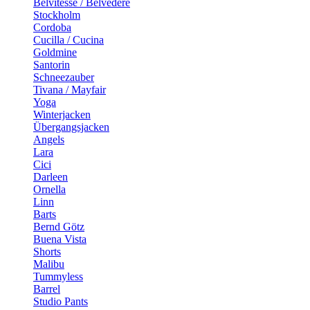
Belvitesse / Belvedere
Stockholm
Cordoba
Cucilla / Cucina
Goldmine
Santorin
Schneezauber
Tivana / Mayfair
Yoga
Winterjacken
Übergangsjacken
Angels
Lara
Cici
Darleen
Ornella
Linn
Barts
Bernd Götz
Buena Vista
Shorts
Malibu
Tummyless
Barrel
Studio Pants