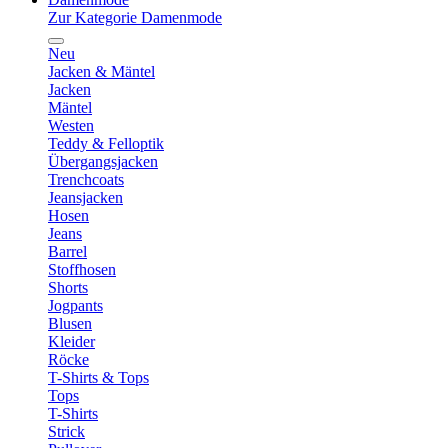
Zur Kategorie Damenmode
Neu
Jacken & Mäntel
Jacken
Mäntel
Westen
Teddy & Felloptik
Übergangsjacken
Trenchcoats
Jeansjacken
Hosen
Jeans
Barrel
Stoffhosen
Shorts
Jogpants
Blusen
Kleider
Röcke
T-Shirts & Tops
Tops
T-Shirts
Strick