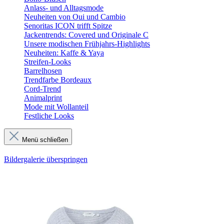
Anlass- und Alltagsmode
Neuheiten von Oui und Cambio
Senoritas ICON trifft Spitze
Jackentrends: Covered und Originale C
Unsere modischen Frühjahrs-Highlights
Neuheiten: Kaffe & Yaya
Streifen-Looks
Barrelhosen
Trendfarbe Bordeaux
Cord-Trend
Animalprint
Mode mit Wollanteil
Festliche Looks
Menü schließen
Bildergalerie überspringen