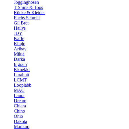
Jogginghosen
T-Shirts & Tops
Röcke & Kleider
Fuchs Schmitt
Gil Bret
Hailys
JDY
Kaffe
Khujo
Aribay
Mikia
Darka
Ingram
Kknekki
Larahutt
LCMT
Looplabb
MAC
Laura
Dream
Chiara
Chino
Ohio
Dakota
Marikoo