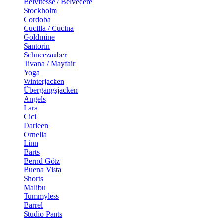
Belvitesse / Belvedere
Stockholm
Cordoba
Cucilla / Cucina
Goldmine
Santorin
Schneezauber
Tivana / Mayfair
Yoga
Winterjacken
Übergangsjacken
Angels
Lara
Cici
Darleen
Ornella
Linn
Barts
Bernd Götz
Buena Vista
Shorts
Malibu
Tummyless
Barrel
Studio Pants