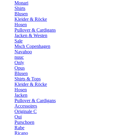
Monari
Shirts
Blusen
Kleider & Röcke
Hosen
Pullover & Cardigans
Jacken & Westen
Sale
Msch Copenhagen
Navahoo
nuuc
Only
Opus
Blusen
Shirts & Tops
Kleider & Röcke
Hosen
Jacken
Pullover & Cardigans
Accessoires
Originale C
Oui
Purschoen
Rabe
Ricano