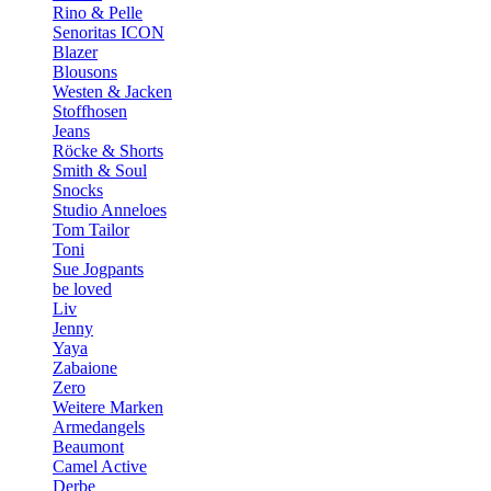
Rino & Pelle
Senoritas ICON
Blazer
Blousons
Westen & Jacken
Stoffhosen
Jeans
Röcke & Shorts
Smith & Soul
Snocks
Studio Anneloes
Tom Tailor
Toni
Sue Jogpants
be loved
Liv
Jenny
Yaya
Zabaione
Zero
Weitere Marken
Armedangels
Beaumont
Camel Active
Derbe