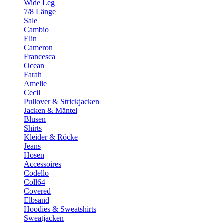
Wide Leg
7/8 Länge
Sale
Cambio
Elin
Cameron
Francesca
Ocean
Farah
Amelie
Cecil
Pullover & Strickjacken
Jacken & Mäntel
Blusen
Shirts
Kleider & Röcke
Jeans
Hosen
Accessoires
Codello
Coll64
Covered
Elbsand
Hoodies & Sweatshirts
Sweatjacken