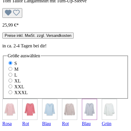
Tom Tailor Langarmshirt mit Turn-Up-Sleeve
25,99 €*
Preise inkl. MwSt. zzgl. Versandkosten
in ca. 2-4 Tagen bei dir!
Größe
auswählen
S
M
L
XL
XXL
XXXL
Rosa
Rot
Blau
Rot
Blau
Grün