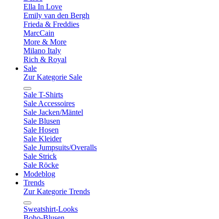
Ella In Love
Emily van den Bergh
Frieda & Freddies
MarcCain
More & More
Milano Italy
Rich & Royal
Sale
Zur Kategorie Sale
Sale T-Shirts
Sale Accessoires
Sale Jacken/Mäntel
Sale Blusen
Sale Hosen
Sale Kleider
Sale Jumpsuits/Overalls
Sale Strick
Sale Röcke
Modeblog
Trends
Zur Kategorie Trends
Sweatshirt-Looks
Boho-Blusen