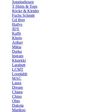
Jogginghosen
T-Shirts & Tops
Röcke & Kleider
Fuchs Schmitt
Gil Bret
Hailys
JDY
Kaffe
Khujo
Aribay
Mikia
Darka
Ingram
Kknekki
Larahutt
LCMT
Looplabb
MAC
Laura
Dream
Chiara
Chino
Ohio
Dakota
Marikoo