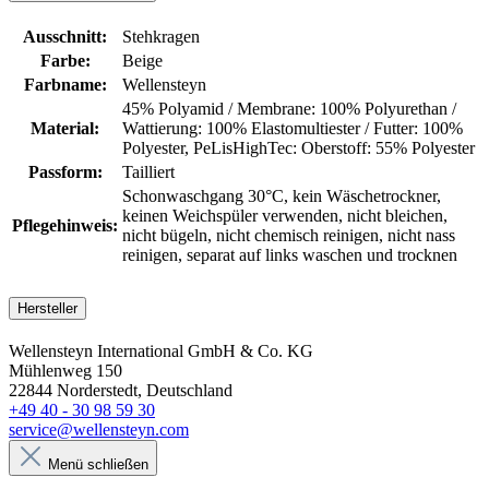
Ausschnitt:
Stehkragen
Farbe:
Beige
Farbname:
Wellensteyn
45% Polyamid / Membrane: 100% Polyurethan /
Material:
Wattierung: 100% Elastomultiester / Futter: 100%
Polyester
, PeLisHighTec: Oberstoff: 55% Polyester
Passform:
Tailliert
Schonwaschgang 30°C
, kein Wäschetrockner
,
keinen Weichspüler verwenden
, nicht bleichen
,
Pflegehinweis:
nicht bügeln
, nicht chemisch reinigen
, nicht nass
reinigen
, separat auf links waschen und trocknen
Hersteller
Wellensteyn International GmbH & Co. KG
Mühlenweg 150
22844 Norderstedt, Deutschland
+49 40 - 30 98 59 30
service@wellensteyn.com
Menü schließen