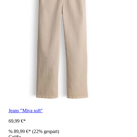
Jeans "Miva soft"
69,99 €*
%
89,99 €*
(22% gespart)
Größe