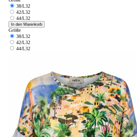
38/L32
42/L32
44/L32
In den Warenkorb
Größe
38/L32
42/L32
44/L32