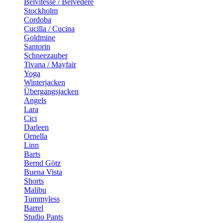
Belvitesse / Belvedere
Stockholm
Cordoba
Cucilla / Cucina
Goldmine
Santorin
Schneezauber
Tivana / Mayfair
Yoga
Winterjacken
Übergangsjacken
Angels
Lara
Cici
Darleen
Ornella
Linn
Barts
Bernd Götz
Buena Vista
Shorts
Malibu
Tummyless
Barrel
Studio Pants