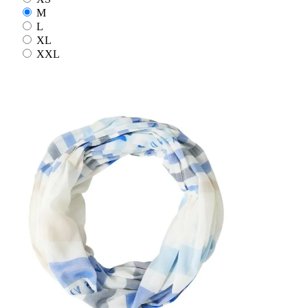
M
L
XL
XXL