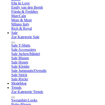
Ella In Love
Emily van den Bergh
Frieda & Freddies
MarcCain
More & More
Milano Italy
Rich & Royal
Sale
Zur Kategorie Sale
Sale T-Shirts
Sale Accessoires
Sale Jacken/Mäntel
Sale Blusen
Sale Hosen
Sale Kleider
Sale Jumpsuits/Overalls
Sale Strick
Sale Röcke
Modeblog
Trends
Zur Kategorie Trends
Sweatshirt-Looks
Boho-Blusen