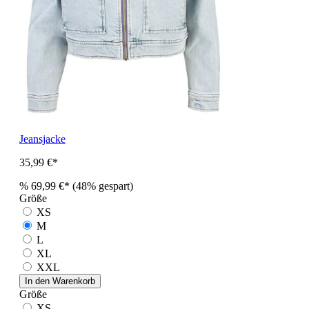
Jeansjacke
35,99 €*
%
69,99 €*
(48% gespart)
Größe
XS
M
L
XL
XXL
In den Warenkorb
Größe
XS