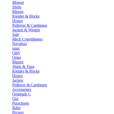
Monari
Shirts
Blusen
Kleider & Röcke
Hosen
Pullover & Cardigans
Jacken & Westen
Sale
Msch Copenhagen
Navahoo
nuuc
Only
Opus
Blusen
Shirts & Tops
Kleider & Röcke
Hosen
Jacken
Pullover & Cardigans
Accessoires
Originale C
Oui
Purschoen
Rabe
Ricano