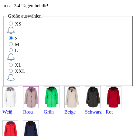
in ca. 2-4 Tagen bei dir!
Größe
auswählen
XS
S
M
L
XL
XXL
Weiß
Rosa
Grün
Beige
Schwarz
Rot