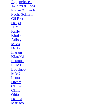
Jogginghosen
T-Shirts & Tops
Röcke & Kleider
Fuchs Schmitt
Gil Bret
Hailys
JDY
Kaffe
Khujo
Aribay
Mikia
Darka
Ingram
Kknekki
Larahutt
LCMT
Looplabb
MAC
Laura
Dream
Chiara
Chino
Ohio
Dakota
Marikoo