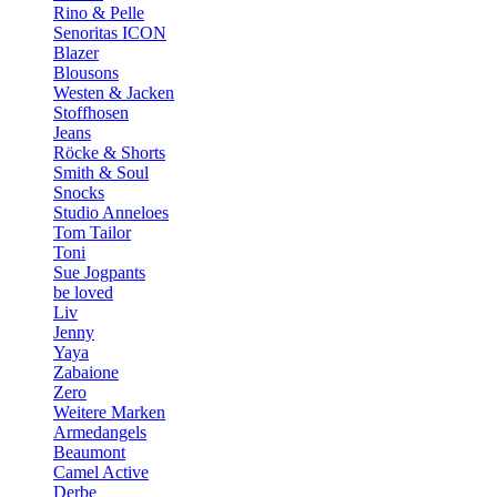
Rino & Pelle
Senoritas ICON
Blazer
Blousons
Westen & Jacken
Stoffhosen
Jeans
Röcke & Shorts
Smith & Soul
Snocks
Studio Anneloes
Tom Tailor
Toni
Sue Jogpants
be loved
Liv
Jenny
Yaya
Zabaione
Zero
Weitere Marken
Armedangels
Beaumont
Camel Active
Derbe