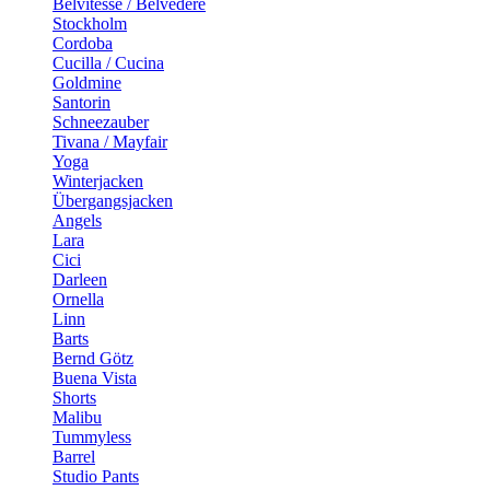
Belvitesse / Belvedere
Stockholm
Cordoba
Cucilla / Cucina
Goldmine
Santorin
Schneezauber
Tivana / Mayfair
Yoga
Winterjacken
Übergangsjacken
Angels
Lara
Cici
Darleen
Ornella
Linn
Barts
Bernd Götz
Buena Vista
Shorts
Malibu
Tummyless
Barrel
Studio Pants