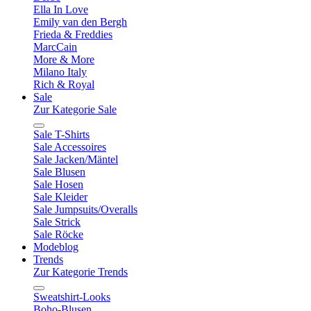
Ella In Love
Emily van den Bergh
Frieda & Freddies
MarcCain
More & More
Milano Italy
Rich & Royal
Sale
Zur Kategorie Sale
Sale T-Shirts
Sale Accessoires
Sale Jacken/Mäntel
Sale Blusen
Sale Hosen
Sale Kleider
Sale Jumpsuits/Overalls
Sale Strick
Sale Röcke
Modeblog
Trends
Zur Kategorie Trends
Sweatshirt-Looks
Boho-Blusen