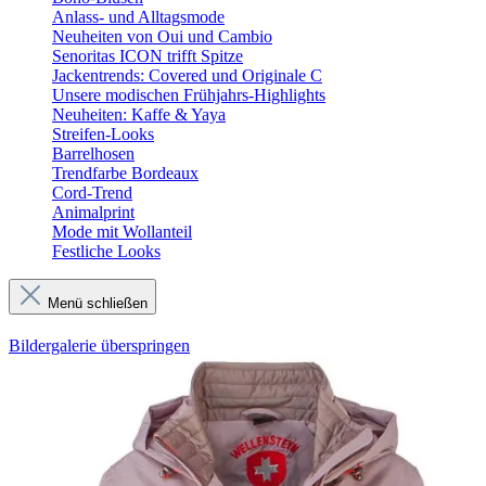
Anlass- und Alltagsmode
Neuheiten von Oui und Cambio
Senoritas ICON trifft Spitze
Jackentrends: Covered und Originale C
Unsere modischen Frühjahrs-Highlights
Neuheiten: Kaffe & Yaya
Streifen-Looks
Barrelhosen
Trendfarbe Bordeaux
Cord-Trend
Animalprint
Mode mit Wollanteil
Festliche Looks
Menü schließen
Bildergalerie überspringen