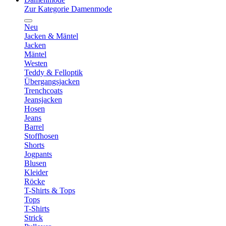
Zur Kategorie Damenmode
Neu
Jacken & Mäntel
Jacken
Mäntel
Westen
Teddy & Felloptik
Übergangsjacken
Trenchcoats
Jeansjacken
Hosen
Jeans
Barrel
Stoffhosen
Shorts
Jogpants
Blusen
Kleider
Röcke
T-Shirts & Tops
Tops
T-Shirts
Strick