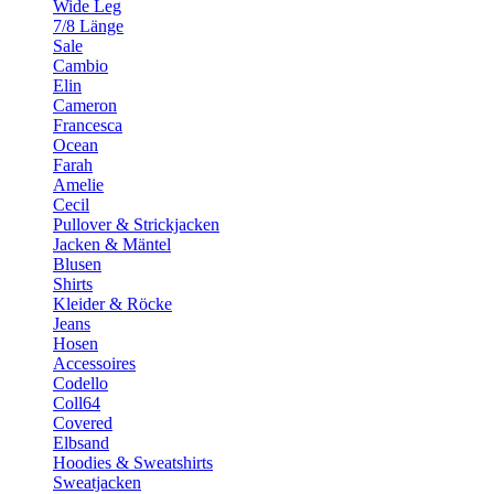
Wide Leg
7/8 Länge
Sale
Cambio
Elin
Cameron
Francesca
Ocean
Farah
Amelie
Cecil
Pullover & Strickjacken
Jacken & Mäntel
Blusen
Shirts
Kleider & Röcke
Jeans
Hosen
Accessoires
Codello
Coll64
Covered
Elbsand
Hoodies & Sweatshirts
Sweatjacken