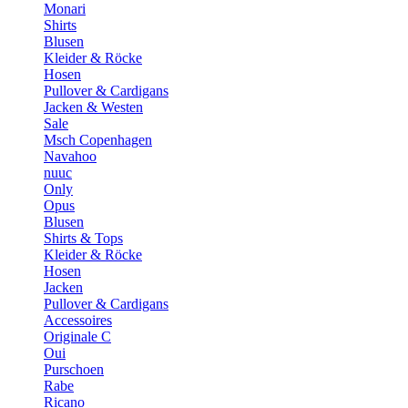
Monari
Shirts
Blusen
Kleider & Röcke
Hosen
Pullover & Cardigans
Jacken & Westen
Sale
Msch Copenhagen
Navahoo
nuuc
Only
Opus
Blusen
Shirts & Tops
Kleider & Röcke
Hosen
Jacken
Pullover & Cardigans
Accessoires
Originale C
Oui
Purschoen
Rabe
Ricano