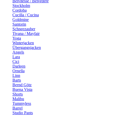
Belvitesse / Belvedere
Stockholm
Cordoba
Cucilla / Cucina
Goldmine
Santorin
Schneezauber
Tivana / Mayfair
Yoga
Winterjacken
Übergangsjacken
Angels
Lara
Cici
Darleen
Ornella
Linn
Barts
Bernd Götz
Buena Vista
Shorts
Malibu
Tummyless
Barrel
Studio Pants