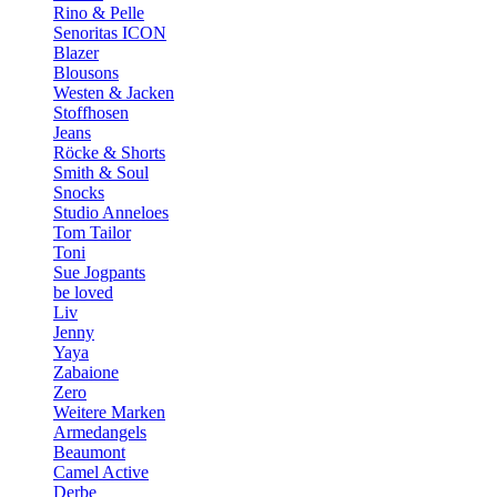
Rino & Pelle
Senoritas ICON
Blazer
Blousons
Westen & Jacken
Stoffhosen
Jeans
Röcke & Shorts
Smith & Soul
Snocks
Studio Anneloes
Tom Tailor
Toni
Sue Jogpants
be loved
Liv
Jenny
Yaya
Zabaione
Zero
Weitere Marken
Armedangels
Beaumont
Camel Active
Derbe