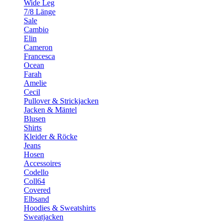
Wide Leg
7/8 Länge
Sale
Cambio
Elin
Cameron
Francesca
Ocean
Farah
Amelie
Cecil
Pullover & Strickjacken
Jacken & Mäntel
Blusen
Shirts
Kleider & Röcke
Jeans
Hosen
Accessoires
Codello
Coll64
Covered
Elbsand
Hoodies & Sweatshirts
Sweatjacken