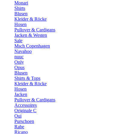
Monari
Shirts
Blusen
Kleider & Röcke
Hosen
Pullover & Cardigans
Jacken & Westen
Sale
Msch Copenhagen
Navahoo
nuuc
Only
Opus
Blusen
Shirts & Tops
Kleider & Röcke
Hosen
Jacken
Pullover & Cardigans
Accessoires
Originale C
Oui
Purschoen
Rabe
Ricano