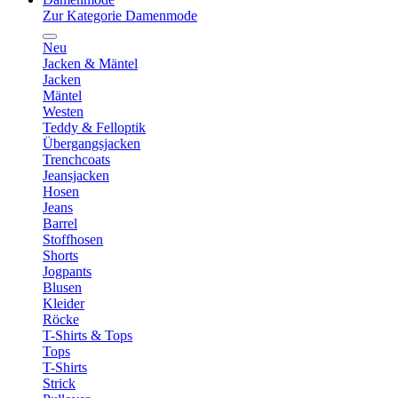
Zur Kategorie Damenmode
Neu
Jacken & Mäntel
Jacken
Mäntel
Westen
Teddy & Felloptik
Übergangsjacken
Trenchcoats
Jeansjacken
Hosen
Jeans
Barrel
Stoffhosen
Shorts
Jogpants
Blusen
Kleider
Röcke
T-Shirts & Tops
Tops
T-Shirts
Strick