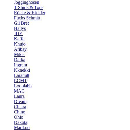
Jogginghosen
T-Shirts & Tops
Röcke & Kleider
Fuchs Schmitt
Gil Bret
Hailys
JDY
Kaffe
Khujo
Aribay
Mikia
Darka
Ingram
Kknekki
Larahutt
LCMT
Looplabb
MAC
Laura
Dream
Chiara
Chino
Ohio
Dakota
Marikoo