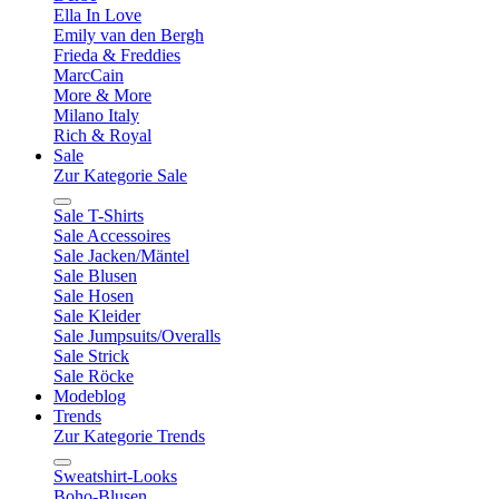
Ella In Love
Emily van den Bergh
Frieda & Freddies
MarcCain
More & More
Milano Italy
Rich & Royal
Sale
Zur Kategorie Sale
Sale T-Shirts
Sale Accessoires
Sale Jacken/Mäntel
Sale Blusen
Sale Hosen
Sale Kleider
Sale Jumpsuits/Overalls
Sale Strick
Sale Röcke
Modeblog
Trends
Zur Kategorie Trends
Sweatshirt-Looks
Boho-Blusen