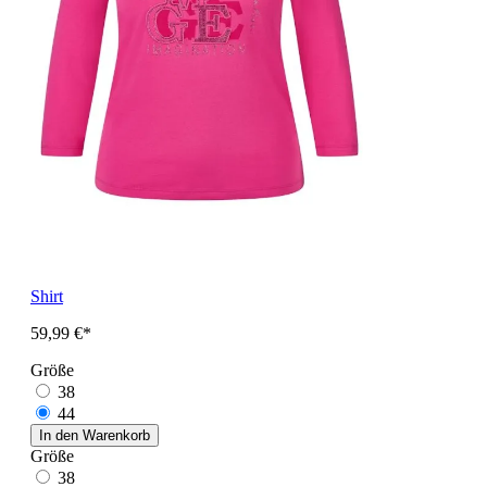
Shirt
59,99 €*
Größe
38
44
In den Warenkorb
Größe
38